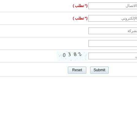
(* تطلب )
(* تطلب )