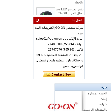
تشير مصابيح LED لاس
تقبال الصوت اللاسلك
ي RF-8650
اتصل بنا
RF-608 3 قنوات سما
شركة شنتشن GO-ON إلكترونيات المح
عات ديسكو صامتة مع
دودة
راحة يرتدي الفصل أو ال
البريد الإلكتروني: sales01@go-on.cn
مؤتمر
الهاتف: (86 755) 27480600
RF-608 مريح ارتداء
فاكس: (86 755) 29747676
سماعات ديسكو صامت
5F، بناء A1، المنطقة الصناعية ZhiJi، K
ة بجودة صوت جيدة
uiChong تاون، منطقة دابنغ، وشنتشن،
قوانغدونغ، الصين
RF-608 مصنع للبيع بال
جملة القابلة لإعادة ال
شحن 3 سماعة رأس
صامتة ديسكو للأحداث
والفئة
ميزة
الخدمة الممتازة
المصنع بالجملة لوحة م
فاتيح لوحة مفاتيح رائع
إيمان
ة LED LED RF-309
شهادة
MLC الإصدار سماعات
والمنتجات الرئيسية
رأس ديسكو صامتة للأ