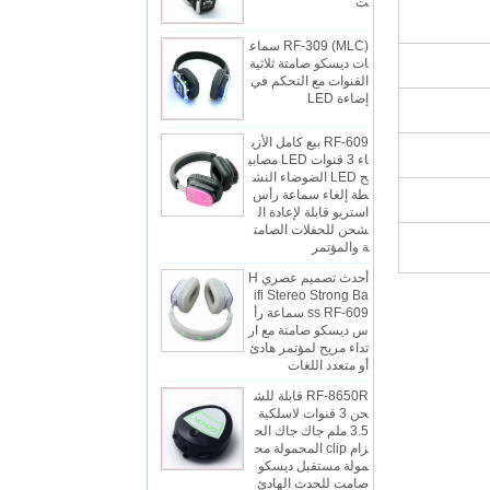
RF-309 (MLC) سماع
ات ديسكو صامتة ثلاثية
القنوات مع التحكم في
إضاءة LED
RF-609 بيع كامل الأزي
اء 3 قنوات LED مصابي
ح LED الضوضاء النش
طة إلغاء سماعة رأس
استريو قابلة لإعادة ال
شحن للحفلات الصامت
ة والمؤتمر
أحدث تصميم عصري H
ifi Stereo Strong Ba
ss RF-609 سماعة رأ
س ديسكو صامتة مع ار
تداء مريح لمؤتمر هادئ
أو متعدد اللغات
RF-8650R قابلة للش
حن 3 قنوات لاسلكية
3.5 ملم جاك جاك الح
زام clip المحمولة مح
مولة مستقبل ديسكو
صامت للحدث الهادئ
والحفلة