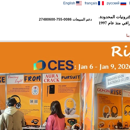
English
français
русский
رونيات المحدودة.
دعم المبيعات
0086-755-27480600
 منذ عام 1997
نا