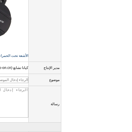
الأشعة تحت الحمراء-408 د خفيفة الوزن الأشعة تحت الحمراء سماعة الرأس مع قناة م
مدير الإنتاج
كيانا تشانغ (sales02@go-on.cn)
موضوع
رسالة