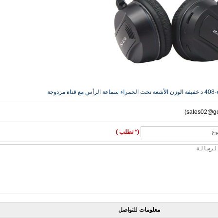
زدوجة
(* تطلب )
معلومات للتواصل