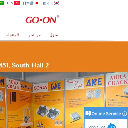
Türk
日本語
한국어
منزل
من نحن
المنتجات
Sophia She