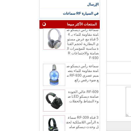
اومة للماء بثلاث قنوا
الإرسال
ت للجلسات الممطرة
مع شاشة LED للقناة
في السيارة RF سماعات
وعمر البطارية
المنتجات الأكثر مبيعا
سماعة رأس ديسكو ص
امتة مقاومة للماء بـ 4
5 قناة مع عرض مستو
ى البطارية لحجم القنا
ة مناسبة للمؤتمرات ال
صامتة والاجتماعات R
F-930
سماعة رأس ديسكو ص
امتة مقاومة للماء بتص
ميم عصري RF-930 م
ع ضوء رقص رائع
RF-609 عالي الجودة
صامتة ديسكو LED ض
وء النشاط والحفلات
3 قناة RF-309 سماع
ة الرأس اللاسلكية لحف
ل وحدث ديسكو صام
ت