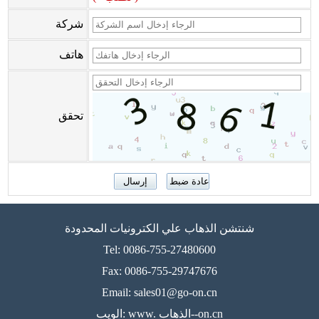
شركة
هاتف
تحقق
شنتشن الذهاب علي الكترونيات المحدودة
Tel: 0086-755-27480600
Fax: 0086-755-29747676
Email: sales01@go-on.cn
الويب: www. الذهاب--on.cn