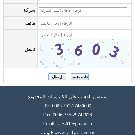
شركة
هاتف
تحقق
شنتشن الذهاب علي الكترونيات المحدودة
Tel: 0086-755-27480600
Fax: 0086-755-29747676
Email: sales01@go-on.cn
الويب: www. الذهاب--on.cn