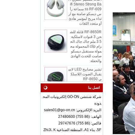
ss RF-609 سماعة رأ
س ديسكو صامتة مع ار
تداء مريح لمؤتمر هادئ
أو متعدد اللغات
RF-8650R قابلة للش
حن 3 قنوات لاسلكية
3.5 ملم جاك جاك الح
زام clip المحمولة مح
مولة مستقبل ديسكو
صامت للحدث الهادئ
والحفلة
تشير مصابيح LED لاس
تقبال الصوت اللاسلك
ي RF-8650
اتصل بنا
RF-608 3 قنوات سما
عات ديسكو صامتة مع
شركة شنتشن GO-ON إلكترونيات المح
راحة يرتدي الفصل أو ال
دودة
مؤتمر
البريد الإلكتروني: sales01@go-on.cn
RF-608 مريح ارتداء
الهاتف: (86 755) 27480600
سماعات ديسكو صامت
فاكس: (86 755) 29747676
ة بجودة صوت جيدة
5F، بناء A1، المنطقة الصناعية ZhiJi، K