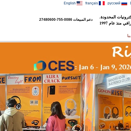
English
français
русский
رونيات المحدودة.
دعم المبيعات
0086-755-27480600
 منذ عام 1997
نا