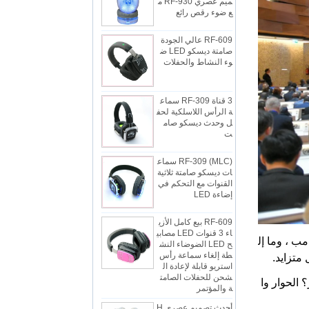
RF-609 عالي الجودة
صامتة ديسكو LED ض
وء النشاط والحفلات
3 قناة RF-309 سماع
ة الرأس اللاسلكية لحف
ل وحدث ديسكو صام
ت
RF-309 (MLC) سماع
ات ديسكو صامتة ثلاثية
القنوات مع التحكم في
إضاءة LED
RF-609 بيع كامل الأزي
اء 3 قنوات LED مصابي
ح LED الضوضاء النش
طة إلغاء سماعة رأس
ب ، وما إل
استريو قابلة لإعادة ال
متزايد.
شحن للحفلات الصامت
ة والمؤتمر
 الحوار وا
أحدث تصميم عصري H
ifi Stereo Strong Ba