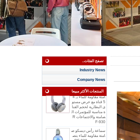
سماعة رأس صامتة مق
تصفح الفئات..
اومة للماء بثلاث قنوا
ت للجلسات الممطرة
Industry News
مع شاشة LED للقناة
وعمر البطارية
Company News
سماعة رأس ديسكو ص
امتة مقاومة للماء بـ 4
المنتجات الأكثر مبيعا
5 قناة مع عرض مستو
ى البطارية لحجم القنا
ة مناسبة للمؤتمرات ال
صامتة والاجتماعات R
F-930
سماعة رأس ديسكو ص
امتة مقاومة للماء بتص
ميم عصري RF-930 م
ع ضوء رقص رائع