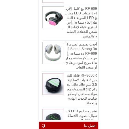
RF-609 بيع كامل الأزي
اء 3 قنوات LED مصابي
ح LED الضوضاء النش
طة إلغاء سماعة رأس
استريو قابلة لإعادة ال
شحن للحفلات الصامت
ة والمؤتمر
أحدث تصميم عصري H
ifi Stereo Strong Ba
ss RF-609 سماعة رأ
س ديسكو صامتة مع ار
تداء مريح لمؤتمر هادئ
أو متعدد اللغات
RF-8650R قابلة للش
حن 3 قنوات لاسلكية
3.5 ملم جاك جاك الح
زام clip المحمولة مح
مولة مستقبل ديسكو
صامت للحدث الهادئ
والحفلة
تشير مصابيح LED لاس
تقبال الصوت اللاسلك
ي RF-8650
اتصل بنا