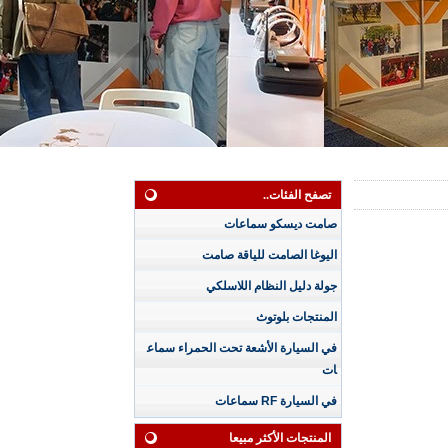
تصفح الفئات..
صامت ديسكو سماعات
اليوغا الصامت للياقة صامت
جولة دليل النظام اللاسلكي
المنتجات بلوتوث
سماعة رأس صامتة مق
في السيارة الأشعة تحت الحمراء سماع
اومة للماء بثلاث قنوا
ات
ت للجلسات الممطرة
مع شاشة LED للقناة
في السيارة RF سماعات
وعمر البطارية
سماعة رأس ديسكو ص
المنتجات الأكثر مبيعا