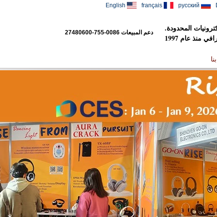
English
français
русский
رونيات المحدودة.
دعم المبيعات
0086-755-27480600
 منذ عام 1997
نا