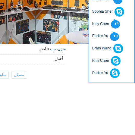
Sophia Sher
Kitty Chen
Parker Yu
Brain Wang
منزل، بيت
>
أخبار
أخبار
Kitty Chen
Parker Yu
مسكن
سابق