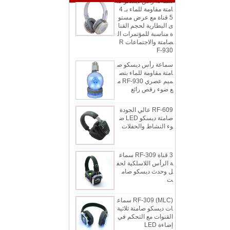
امتة مقاومة للماء بـ 4
5 قناة مع عرض مستو
ى البطارية لحجم القنا
ة مناسبة للمؤتمرات ال
صامتة والاجتماعات R
F-930
سماعة رأس ديسكو ص
امتة مقاومة للماء بتص
ميم عصري RF-930 م
ع ضوء رقص رائع
RF-609 عالي الجودة
صامتة ديسكو LED ض
وء النشاط والحفلات
3 قناة RF-309 سماع
ة الرأس اللاسلكية لحف
ل وحدث ديسكو صام
ت
RF-309 (MLC) سماع
ات ديسكو صامتة ثلاثية
القنوات مع التحكم في
إضاءة LED