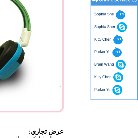
Sophia She
Sophia Sher
Kitty Chen
Parker Yu
Brain Wang
Kitty Chen
Parker Yu
عرض تجاري: