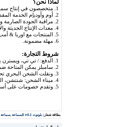
لماذا نحن؟
1. متخصصون في إنتاج سماعة لمدة 17 سنوات.
2. أوم وأوديإم الخدمة المقدمة
2. مراقبة الجودة الصارمة والمهنية
4. معدات الإنتاج الحديثة والإدارة لتقليل التكلفة وارتفاع الأرباح الخاصة بك.
5. المنتجات مع اوربا & أمب؛ بنفايات شهادة.
6. مهلة مضمونة.
شروط التجارة:
1. الدفع: / تي تي، ويسترن يونيون المتاحة
2. سامبلز يمكن المتاحة ضمن 3-5 أيام عمل
3. ونقلت الشحن البحري تحت طلباتك
4. ميناء الشحن: شنتشن، الصين القارية
5. وتقدم خصومات على أساس الكميات النظام
بطاقة شعار:
بلوتوث v4.1 للسماعة
,
سماعة بلوتوث 