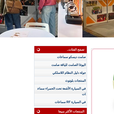
تصفح الفئات..
صامت ديسكو سماعات
اليوغا الصامت للياقة صامت
جولة دليل النظام اللاسلكي
المنتجات بلوتوث
سماعة رأس صامتة مق
اومة للماء بثلاث قنوا
في السيارة الأشعة تحت الحمراء سماع
ت للجلسات الممطرة
ات
مع شاشة LED للقناة
وعمر البطارية
في السيارة RF سماعات
سماعة رأس ديسكو ص
امتة مقاومة للماء بـ 4
المنتجات الأكثر مبيعا
5 قناة مع عرض مستو