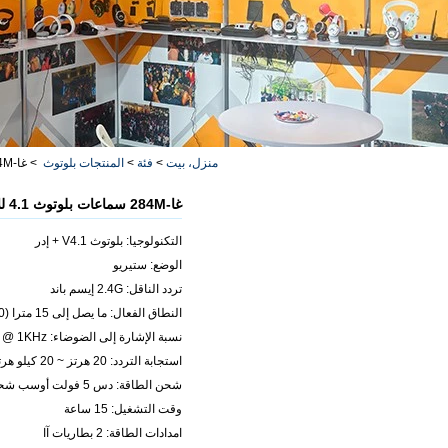
منزل، بيت
>
فئة
>
المنتجات بلوتوث
>
غا-284M سماعات بلوتوث 4.1 للأطفال بالجملة الصين الأسعار
غا-284M سماعات بلوتوث 4.1 للأطفال بالجملة الصين الأسعار
التكنولوجيا: بلوتوث V4.1 + إدر
الوضع: ستيريو
تردد الناقل: 2.4G إيسم باند
النطاق الفعال: ما يصل إلى 15 مترا (360 درجة)
نسبة الإشارة إلى الضوضاء: 90dBr @ 1KHz
استجابة التردد: 20 هرتز ~ 20 كيلو هرتز
شحن الطاقة: دس 5 فولت أوسب شحن كابل
وقت التشغيل: 15 ساعة
امدادات الطاقة: 2 بطاريات آا