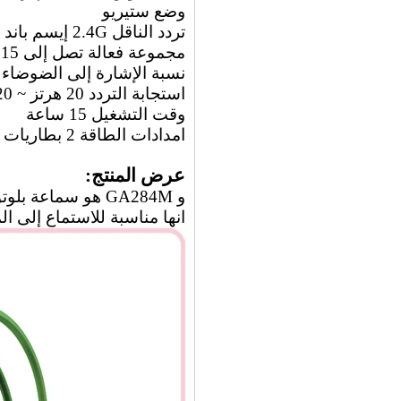
وضع ستيريو
تردد الناقل 2.4G إيسم باند
مجموعة فعالة تصل إلى 15 مترا (360 درجة)
نسبة الإشارة إلى الضوضاء 90dBr @ 1KHZ
استجابة التردد 20 هرتز ~ 20 كيلو هرتز
وقت التشغيل 15 ساعة
امدادات الطاقة 2 بطاريات آا العادية (غير المدرجة)
عرض المنتج:
و GA284M هو سماعة بلوتوث ستيريو مع تصميم خفيف الوزن.
انها مناسبة للاستماع إلى ا