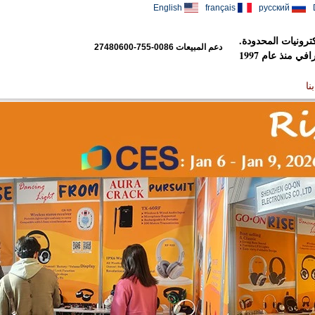
English
français
русский
رونيات المحدودة.
دعم المبيعات
0086-755-27480600
 منذ عام 1997
نا