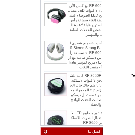
اء 3 قنوات LED مصابي
ح LED الضوضاء النش
طة إلغاء سماعة رأس
استريو قابلة لإعادة ال
شحن للحفلات الصامت
ة والمؤتمر
أحدث تصميم عصري H
ifi Stereo Strong Ba
ss RF-609 سماعة رأ
س ديسكو صامتة مع ار
تداء مريح لمؤتمر هادئ
أو متعدد اللغات
RF-8650R قابلة للش
.
حن 3 قنوات لاسلكية
3.5 ملم جاك جاك الح
زام clip المحمولة مح
مولة مستقبل ديسكو
صامت للحدث الهادئ
والحفلة
تشير مصابيح LED لاس
تقبال الصوت اللاسلك
ي RF-8650
اتصل بنا
RF-608 3 قنوات سما