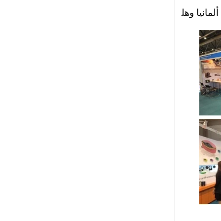
RF-409R (MLC) 10
مانيا وهل
قنوات سماعة رأس ص
امتة ديسكو للاجتماع وا
لمحاضرة
RF-409R (MLC) 10
سماعة رأس صامتة دي
سكو مع مصابيح LED
متعددة للاجتماع والمؤت
مر
10 قنوات RF-309 مع
مصابيح LED رائعة للم
ساواة المتعددة
RF-509 Super Light
Sports Style RF سما
عة الرأس للمتعة والليا
قة البدنية
سماعة رأس مؤتمر مت
عدد اللغات مع جودة ص
وت جيدة وارتداء مريح
ة