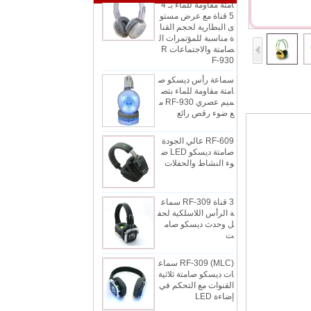
ى البطارية لحجم القنا
ة مناسبة للمؤتمرات ال
صامتة والاجتماعات R
F-930
سماعة رأس ديسكو ص
امتة مقاومة للماء بتص
ميم عصري RF-930 م
ع ضوء رقص رائع
RF-609 عالي الجودة
صامتة ديسكو LED ض
وء النشاط والحفلات
3 قناة RF-309 سماع
ة الرأس اللاسلكية لحف
ل وحدث ديسكو صام
ت
RF-309 (MLC) سماع
ات ديسكو صامتة ثلاثية
القنوات مع التحكم في
إضاءة LED
RF-609 بيع كامل الأزي