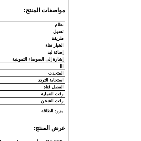
مواصفات المنتج:
نظام
تعديل
طريقة
الخيار قناة
إضائة ليد
إشارة إلى الضوضاء التموينية
ااا
المتحدث
استجابة التردد
الفصل قناة
وقت العملية
وقت الشحن
مزود الطاقة
عرض المنتج: