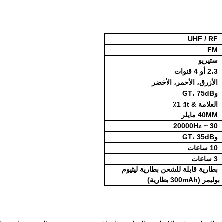
UHF / RF
FM
ستيريو
2،3 أو ​​4 قنوات
الأزرق، الأحمر، الأخضر
وGT، 75dB
العلامة & lt؛ 1٪
40MM مايلر
30 ~ 20000Hz
وGT، 35dB
10 ساعات
3 ساعات
بطارية قابلة للشحن بطارية ليثيوم
بوليمر (300mAh بطارية)