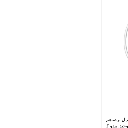
09 Silent Disco Spo
rt-سماعات لاسلكية خ
فيفة للغاية للصالة الري
اضية واليوغا والنشاط
الخارجي
جهاز إرسال RF محمو
ل نطاق عمل طويل مع
اتصال الميكروفون وبل
وتوث
أحدث 3 قنوات خيار ال
طاقة العالية اللاسلكية
500 متر نطاق عمل T
X-50RF لحزب الديس
كو الصامت والأحداث
معدات الاجتماعات الم
هنية ومعدات الحفلات
RF-910 (MLC) سماع
ات الرأس اللاسلكية م
تعددة القنوات مع نظام
إضاءة LED والتحكم ف
ي لوحة المفاتيح
RF-409R (MLC) 10
م ل
برضاهم
قنوات سماعة رأس ص
امتة ديسكو للاجتماع وا
حيد. يبدو ك