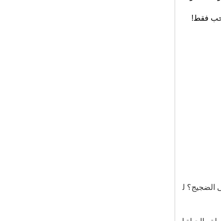
لمحاضرة
لحب فقط!
RF-409R (MLC) 10
سماعة رأس صامتة دي
سكو مع مصابيح LED
متعددة للاجتماع والمؤت
مر
10 قنوات RF-309 مع
مصابيح LED رائعة للم
ساواة المتعددة
RF-509 Super Light
Sports Style RF سما
عة الرأس للمتعة والليا
قة البدنية
سماعة رأس مؤتمر مت
عدد اللغات مع جودة ص
وت جيدة وارتداء مريح
ة
لى الضجيج؟ ل
RF-910 (MLC) أحدث
سماعة رأس لاسلكية
وجهاز إرسال بـ 10 قنو
ات لحفلات ومؤتمرات