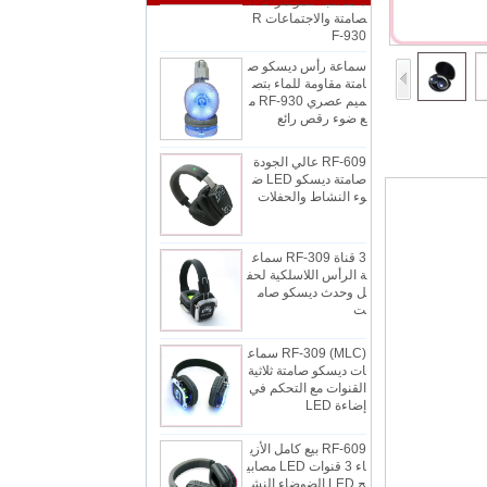
F-930
سماعة رأس ديسكو ص
امتة مقاومة للماء بتص
ميم عصري RF-930 م
ع ضوء رقص رائع
RF-609 عالي الجودة
صامتة ديسكو LED ض
وء النشاط والحفلات
3 قناة RF-309 سماع
ة الرأس اللاسلكية لحف
ل وحدث ديسكو صام
ت
RF-309 (MLC) سماع
ات ديسكو صامتة ثلاثية
القنوات مع التحكم في
إضاءة LED
RF-609 بيع كامل الأزي
اء 3 قنوات LED مصابي
ح LED الضوضاء النش
طة إلغاء سماعة رأس