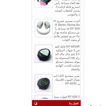
استريو قابلة لإعادة ال
شحن للحفلات الصامت
ة والمؤتمر
أحدث تصميم عصري H
ifi Stereo Strong Ba
ss RF-609 سماعة رأ
س ديسكو صامتة مع ار
تداء مريح لمؤتمر هادئ
أو متعدد اللغات
RF-8650R قابلة للش
حن 3 قنوات لاسلكية
3.5 ملم جاك جاك الح
زام clip المحمولة مح
مولة مستقبل ديسكو
صامت للحدث الهادئ
والحفلة
تشير مصابيح LED لاس
تقبال الصوت اللاسلك
ي RF-8650
RF-608 3 قنوات سما
عات ديسكو صامتة مع
راحة يرتدي الفصل أو ال
مؤتمر
اتصل بنا