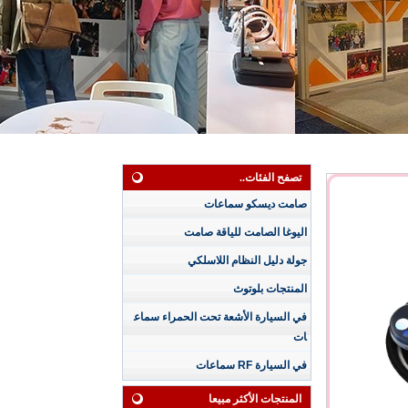
تصفح الفئات..
صامت ديسكو سماعات
اليوغا الصامت للياقة صامت
سماعة رأس صامتة مق
اومة للماء بثلاث قنوا
جولة دليل النظام اللاسلكي
ت للجلسات الممطرة
المنتجات بلوتوث
مع شاشة LED للقناة
وعمر البطارية
في السيارة الأشعة تحت الحمراء سماع
سماعة رأس ديسكو ص
ات
امتة مقاومة للماء بـ 4
5 قناة مع عرض مستو
في السيارة RF سماعات
ى البطارية لحجم القنا
ة مناسبة للمؤتمرات ال
المنتجات الأكثر مبيعا
صامتة والاجتماعات R