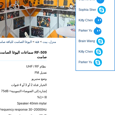
Sophia Sher
Kitty Chen
Parker Yu
Brain Wang
منزل، بيت
>
فئة
>
اليوغا الصامت للياقة صا
Kitty Chen
RF-509 سماعات اليوغا الصام
صامت
Parker Yu
نظام UHF / RF
تعديل FM
وضع ستيريو
الخيار قناة 2 أو 3 أو 4 قنوات
إشارة إلى الضوضاء التموينية> 75dB
ااا <1%
Speaker 40mm mylar
Frequency response 30~20000Hz