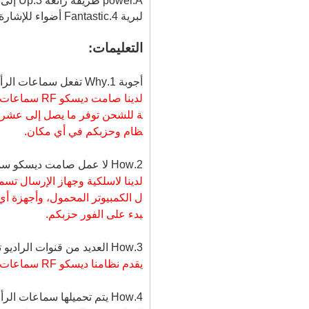
لبرية 4.Fantastic أضواء للإشارة القناة، التحكم في مستوى الصوت الشخصية على كل سماعة LED.
التعليمات:
أجوبة 1.Why تفعل سماعات الرأس توفر تجربة ديسكو الصامتة أفضل؟
لدينا صامت ديسكو RF سماعات هو نموذج عالي الجودة يحتوي على جودة صوت فائقة، والنقل والراحة.
ة للشحن توفر ما يصل إلى عشرة
ظام وحزبكم في أي مكان.
2.How لا عمل صامت ديسكو سماعات الخاصة بك؟ ما يمكن / الاندماج؟
ل
الكمبيوتر المحمول، وأجهزة أي
بدء على الفور حزبكم.
3.How العديد من قنوات الراديو تفعله العرض حزب سماعة؟
يقدم نظامنا ديسكو RF سماعات الصامت اثنين أو ثلاثة قنوات صوتية لا تشوبه شائبة.
4.How يتم تحميلها سماعات الرأس؟