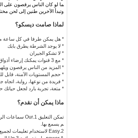
ما لو كان الناس يرقصون على ال
وتبدأ الآخرين طنين إلى لحن مخ
لماذا صامت ديسكو؟
* هل يمكن طرفا في كل ساعة من
* لا يوجد الشرطة يطرق بابك
* لا تشكو الجيران
* مع 3 قنوات يمكنك إرضاء أذواق مختلفة للموسيقى
* المزيد من الناس يرقصون ويله
* حجم المستويات الآمنة، قابل 
* فريدة من نوعها، رواية، اتجاه جد
* متعة، تجربة بارد لجعل حياتك 
ماذا يمكن أن نقدم؟
تمكن التعليق 1
م يسمع بها.
2.Easy لاستخدام تعليمات لجميع سماعات لاسلكية لدينا. تجربة رائعة مع عملية بسيطة.