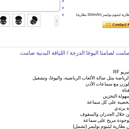
م بوليمر (300mAh بطارية)
و RF
ياضة مثل صالة الألعاب الرياضية، واليوغا، وتشغيل
لوزن مع سماعات الأذن
ناة
ولة التخزين
شخصية على كل سماعة
ة يرتدي
من خلال الجدران والسقوف
موجودة مريح على سماعة
ن بطارية ليثيوم بوليمر (تشمل)