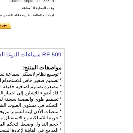
Channel separation >35dB
وقت العملية 10 ساعة
امدادات الطاقة بطارية قابلة للشحن بطارية ليثيو
RF-509 سماعات اليوغا الصامت لصامتا اليوغا الدرجة / اللياقة البدنية صامت
مواصفات المنتج:
* توسيع نظام لاسلكي سماعة ستيري
* تصميم صغير خاص للاستخدام الر
* مصغرة تصميم اضافية خفيفة ا
* قاد أضواء للإشارة إلى اختيار الق
* تصميم طوي والقضية سستة لسه
* التحكم في مستوى الصوت ال
* منصات الأذن لينة للسوبر مريح
* حرية اللاسلكية مع الاستقبال 
* حجم التداول وضبط التحكم ال
* المدمج في القابلة لإعادة الشح