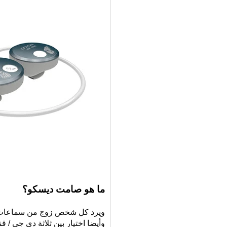
ما هو صامت ديسكو؟
ويرد كل شخص زوج من سماعات س
وأيضا اختيار بين ثلاثة دي جي / قنوات الم