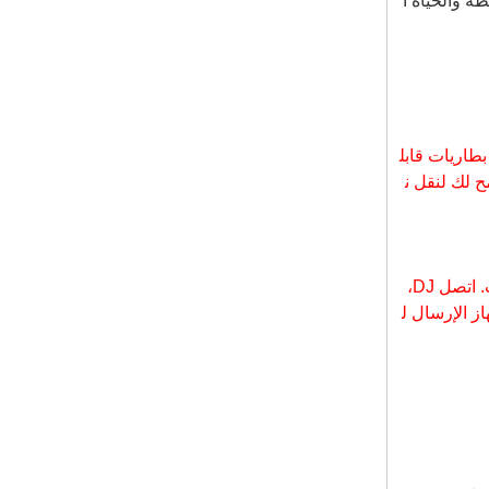
محيطة والحياة ا
ديسكو الصامتة
سماعة رأس RF-309
ذات 10 قنوات ديسكو
صامتة للمحاضرات وال
حفلات الصامتة
RF-609 صامتة ديسكو
بطاريات قابل
نظام سماعة رأس لاس
لكية مع جهاز الإرسال
ح لك لنقل
ن
لحزب صامت
3 قناة لاسلكية سماعة
الصامت ديسكو والارس
ال لحزب صامت
لدينا لاسلكية وجهاز الإرسال تسمح لك لربط أي جهاز إلكتروني مع جاك الرأس أو إدخال الصوت خلاطات. اتصل DJ،
ز الإرسال ل
صامتة ديسكو اللياقة
سماعة رأس ل Zumb
a واليوغا
RF-309 الصامت ديس
كو سماعة شراء نظام
ديسكو صامت مع شعا
ر مخصص