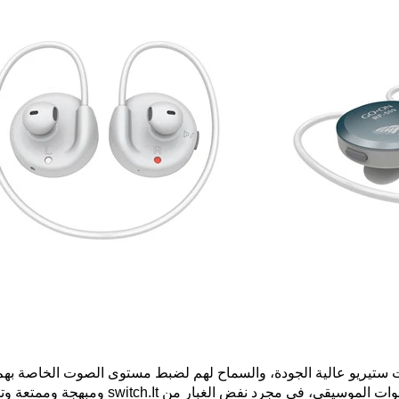
تيريو عالية الجودة، والسماح لهم لضبط مستوى الصوت الخاصة به
وسيقى، في مجرد نفض الغبار من switch.It ومبهجة وممتعة
وتو