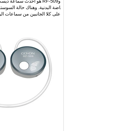
وRF-509 هو أحدث سماعة ديسكو الصامتة في الاسلوب الرياضة. اضافية تصميم خفيف الوزن مناسب
اضة البدنية. وهناك حالة السوستة لطيف لسهو
على كلا الجانبين من سماعات الرأ
اتصل الآن