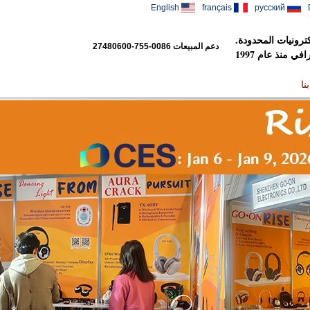
English
français
русский
رونيات المحدودة.
دعم المبيعات
0086-755-27480600
 منذ عام 1997
نا