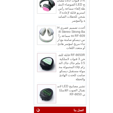
طة إلغاء سماعة رأس
استريو قابلة لإعادة ال
شحن للحفلات الصامت
ة والمؤتمر
أحدث تصميم عصري H
ifi Stereo Strong Ba
ss RF-609 سماعة رأ
س ديسكو صامتة مع ار
تداء مريح لمؤتمر هادئ
أو متعدد اللغات
RF-8650R قابلة للش
حن 3 قنوات لاسلكية
3.5 ملم جاك جاك الح
زام clip المحمولة مح
مولة مستقبل ديسكو
صامت للحدث الهادئ
والحفلة
تشير مصابيح LED لاس
تقبال الصوت اللاسلك
ي RF-8650
RF-608 3 قنوات سما
عات ديسكو صامتة مع
راحة يرتدي الفصل أو ال
اتصل بنا