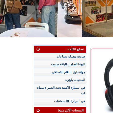
تصفح الفئات..
صامت ديسكو سماعات
اليوغا الصامت للياقة صامت
سماعة رأس صامتة مق
جولة دليل النظام اللاسلكي
اومة للماء بثلاث قنوا
المنتجات بلوتوث
ت للجلسات الممطرة
مع شاشة LED للقناة
في السيارة الأشعة تحت الحمراء سماع
وعمر البطارية
ات
سماعة رأس ديسكو ص
امتة مقاومة للماء بـ 4
في السيارة RF سماعات
5 قناة مع عرض مستو
ى البطارية لحجم القنا
المنتجات الأكثر مبيعا
ة مناسبة للمؤتمرات ال