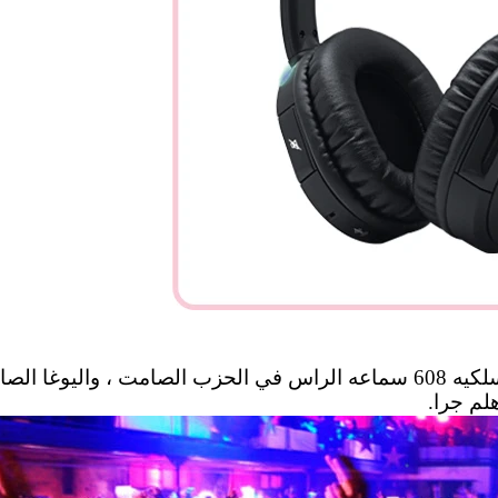
يوغا الصامتة و
لم جرا.