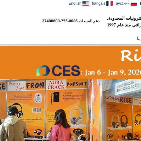
English
français
русский
رونيات المحدودة.
دعم المبيعات
0086-755-27480600
 منذ عام 1997
نا