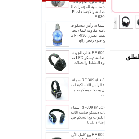
صامتة والاجتماعات R
F-930
سماعة رأس ديسكو ص
امتة مقاومة للماء بتص
ميم عصري RF-930 م
ع ضوء رقص رائع
RF-609 عالي الجودة
صامتة ديسكو LED ض
وء النشاط والحفلات
3 قناة RF-309 سماع
ة الرأس اللاسلكية لحف
ل وحدث ديسكو صام
ت
RF-309 (MLC) سماع
ات ديسكو صامتة ثلاثية
القنوات مع التحكم في
إضاءة LED
RF-609 بيع كامل الأزي
اء 3 قنوات LED مصابي
ح LED الضوضاء النش