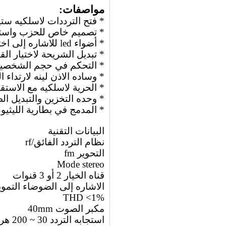
مواصفات:
* فتح الترددات لاسلكيه ست
* تصميم خاص للحزب واست
* أضواء led للاشاره إلى اختيار القناة
* تبديل الشريحة لاختيار الق
* التحكم في حجم الشخصي
* وساده الاذن لينه لارتداء 
* الحرية لاسلكيه مع الاست
* وحده التخزين والتبديل 
* المدمج في بطارية الليثيو
البيانات التقنية
نظام التردد الفائق/rf
التحوير fm
Mode stereo
قناه الخيار 2 أو 3 قنوات
الاشاره إلى الضوضاء التموينية > 75
THD <1%
مكبر الصوت 40mm
استجابه التردد 30 ~ 200 هرتز