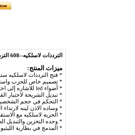
الترددات لاسلكيه--608 التردد الفائق/rf سماعات للسينما والسينما الصامتة في الهواء الطلق
ميزات المنتج:
* فتح الترددات لاسلكيه ست
* تصميم خاص للحزب واست
* أضواء led للاشاره إلى اختيار القناة
* تبديل الشريحة لاختيار الق
* التحكم في حجم الشخصي
* وساده الاذن لينه لارتداء 
* الحرية لاسلكيه مع الاست
* وحده التخزين والتبديل 
* المدمج في بطارية الليثيو