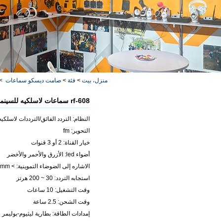
منزل، بيت
>
فئة
>
صامت ديسكو سماعات
>
rf-608 سماعات لاسلكيه للسينما في الهواء الطلق حفله ديسكو صامته
النظام: التردد الفائق/الترددات لاسلكيه
التحوير: fm
خيار القناة: 2 أو 3 قنوات
أضواء led: الأزرق والأحمر والأخضر
الاشاره إلى الضوضاء التموينية: > 75mm
استجابه التردد: 30 ~ 200 هرتز
وقت التشغيل: 10 ساعات
وقت الشحن: 2.5 ساعة
إمدادات الطاقة: بطارية ليثيوم-بوليمر قابله 