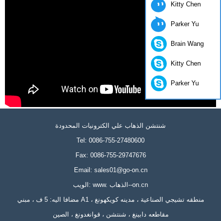
Kitty Chen
Parker Yu
Brain Wang
Kitty Chen
Parker Yu
شنتشن الذهاب علي الكترونيات المحدودة
Tel: 0086-755-27480600
Fax: 0086-755-29747676
Email: sales01@go-on.cn
الويب: www. الذهاب--on.cn
مضافا اليه: 5 ف ، مبني A1 ، منطقه تشيجي الصناعية ، مدينه كويكهونغ
مقاطعه دابينغ ، شنتشن ، قوانغدونغ ، الصين