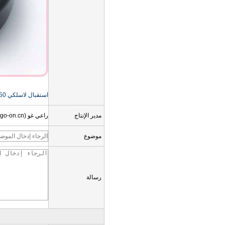
استقبال لاسلكي RF-8650 للطرف
مدير الإنتاج
راعي غو (sales05@go-on.cn)
موضوع
رسالة