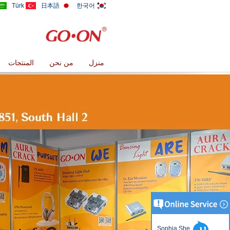
Türk
日本語
한국어
منزل
من نحن
المنتجات
Sophia She