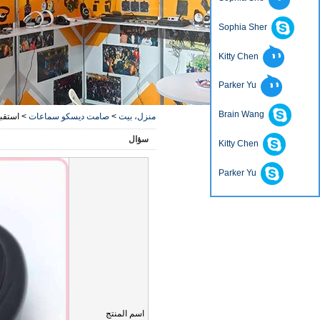
Sophia Sher
Kitty Chen
Parker Yu
Brain Wang
منزل، بيت
>
صامت ديسكو سماعات
>
استقبال ل
سؤال
Kitty Chen
Parker Yu
اسم المنتج