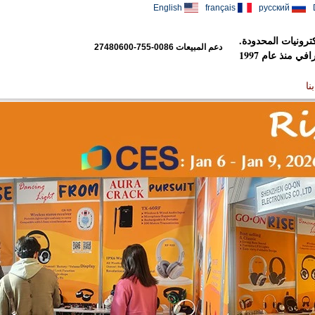
English
français
русский
رونيات المحدودة.
دعم المبيعات
0086-755-27480600
 منذ عام 1997
نا