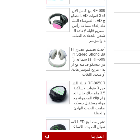
RF-609 بيع كامل الأزي
اء 3 قنوات LED مصابي
ح LED الضوضاء النش
طة إلغاء سماعة رأس
استريو قابلة لإعادة ال
شحن للحفلات الصامت
ة والمؤتمر
أحدث تصميم عصري H
ifi Stereo Strong Ba
ss RF-609 سماعة رأ
س ديسكو صامتة مع ار
تداء مريح لمؤتمر هادئ
أو متعدد اللغات
RF-8650R قابلة للش
حن 3 قنوات لاسلكية
3.5 ملم جاك جاك الح
زام clip المحمولة مح
مولة مستقبل ديسكو
صامت للحدث الهادئ
والحفلة
تشير مصابيح LED لاس
تقبال الصوت اللاسلك
ي RF-8650
اتصل بنا