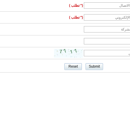
(* تطلب )
(* تطلب )