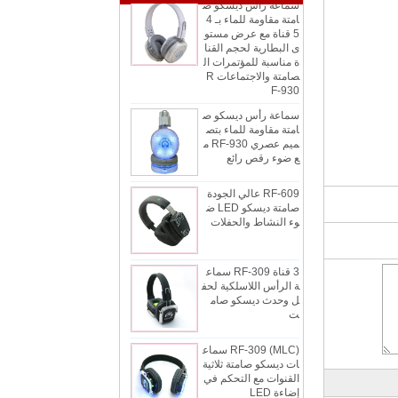
امتة مقاومة للماء بـ 4
5 قناة مع عرض مستو
ى البطارية لحجم القنا
ة مناسبة للمؤتمرات ال
صامتة والاجتماعات R
F-930
سماعة رأس ديسكو ص
امتة مقاومة للماء بتص
ميم عصري RF-930 م
ع ضوء رقص رائع
RF-609 عالي الجودة
صامتة ديسكو LED ض
وء النشاط والحفلات
3 قناة RF-309 سماع
ة الرأس اللاسلكية لحف
ل وحدث ديسكو صام
ت
RF-309 (MLC) سماع
ات ديسكو صامتة ثلاثية
القنوات مع التحكم في
إضاءة LED