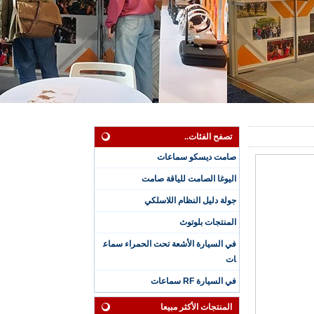
تصفح الفئات..
صامت ديسكو سماعات
اليوغا الصامت للياقة صامت
جولة دليل النظام اللاسلكي
المنتجات بلوتوث
سماعة رأس صامتة مق
في السيارة الأشعة تحت الحمراء سماع
اومة للماء بثلاث قنوا
ات
ت للجلسات الممطرة
مع شاشة LED للقناة
في السيارة RF سماعات
وعمر البطارية
المنتجات الأكثر مبيعا
سماعة رأس ديسكو ص