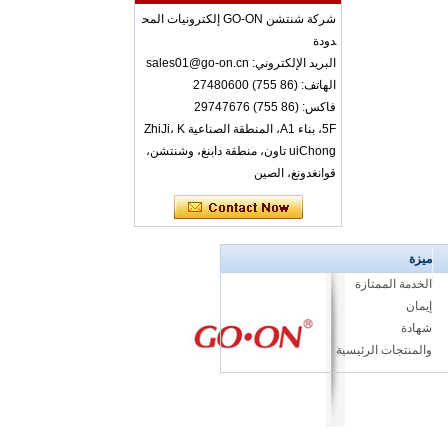
RF-608 3 قنوات سما
شركة شنتشن GO-ON إلكترونيات المح
عات ديسكو صامتة مع
دودة
راحة يرتدي الفصل أو ال
مؤتمر
البريد الإلكتروني: sales01@go-on.cn
الهاتف: (86 755) 27480600
RF-608 مريح ارتداء
فاكس: (86 755) 29747676
سماعات ديسكو صامت
5F، بناء A1، المنطقة الصناعية ZhiJi، K
ة بجودة صوت جيدة
uiChong تاون، منطقة دابنغ، وشنتشن،
قوانغدونغ، الصين
RF-608 مصنع للبيع بال
جملة القابلة لإعادة ال
شحن 3 سماعة رأس
صامتة ديسكو للأحداث
والفئة
ميزة
المصنع بالجملة لوحة م
الخدمة الممتازة
فاتيح لوحة مفاتيح رائع
إيمان
ة LED LED RF-309
شهادة
MLC الإصدار سماعات
رأس ديسكو صامتة للأ
والمنتجات الرئيسية
حداث في الهواء الطل
ق وحفلة ممتعة
سوق RF-309 يقود م
صابيح LED متعددة و
شعار مخصص لاسلكي