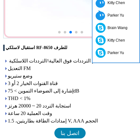
Kitty Chen
Parker Yu
Brain Wang
Kitty Chen
استقبال لاسلكي RF-8650 للطرف
Parker Yu
نظام الترددات فوق العالية\/الترددات اللاسلكية
التعديل FM
وضع ستيريو
قناة القنوات الخيار 2 أو 3
إشارة إلى الضوضاء التموين > 75dB
THD < 1%
استجابة التردد 20 ~ 20000 هرتز
وقت العملية 20 ساعة
إمدادات الطاقة بطاريتين، 1.5 V, AAA الحجم
اتصل بنا