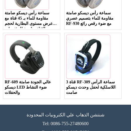
سماعة رأس ديسكو صامتة
سماعة رأس ديسكو صامتة
مقاومة للماء بتصميم عصري
مقاومة للماء بـ 45 قناة مع
RF-930 مع ضوء رقص رائع
عرض مستوى البطارية لحجم
القناة مناسبة للمؤتمرات
الصامتة والاجتماعات RF-930
3 قناة RF-309 سماعة الرأس
RF-609 عالي الجودة صامتة
اللاسلكية لحفل وحدث ديسكو
ديسكو LED ضوء النشاط
صامت
والحفلات
شنتشن الذهاب علي الكترونيات المحدودة
Tel: 0086-755-27480600