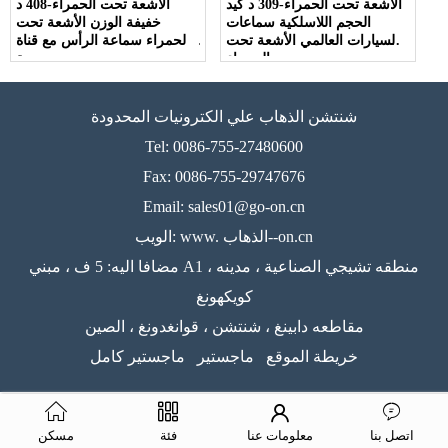
الأشعة تحت الحمراء-309 د كيد
الأشعة تحت الحمراء-408 د
الحجم اللاسلكية سماعات
خفيفة الوزن الأشعة تحت
السيارات العالمي الأشعة تحت
الحمراء سماعة الرأس مع قناة
الحمراء
مزدوجة
شنتشن الذهاب علي الكترونيات المحدودة
Tel: 0086-755-27480600
Fax: 0086-755-29747676
Email: sales01@go-on.cn
الويب: www. الذهاب--on.cn
مضافا اليه: 5 ف ، مبني A1 ، منطقه تشيجي الصناعية ، مدينه
كويكهونغ
مقاطعه دابينغ ، شنتشن ، قوانغدونغ ، الصين
خريطة الموقع
ماجستير
ماجستير كامل
اتصل بنا
معلومات عنا
فئة
مسكن