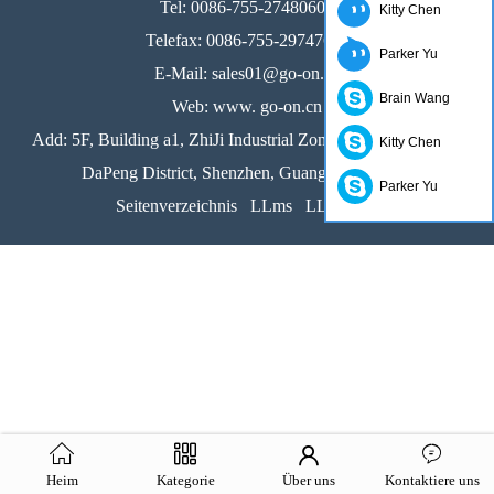
Tel: 0086-755-27480600
Kitty Chen
Telefax: 0086-755-29747676
Parker Yu
E-Mail: sales01@go-on.cn
Brain Wang
Web: www. go-on.cn
Add: 5F, Building a1, ZhiJi Industrial Zone, KuiChong Town
Kitty Chen
DaPeng District, Shenzhen, Guangdong, China
Parker Yu
Seitenverzeichnis
LLms
LLms voll
Heim
Kategorie
Über uns
Kontaktiere uns