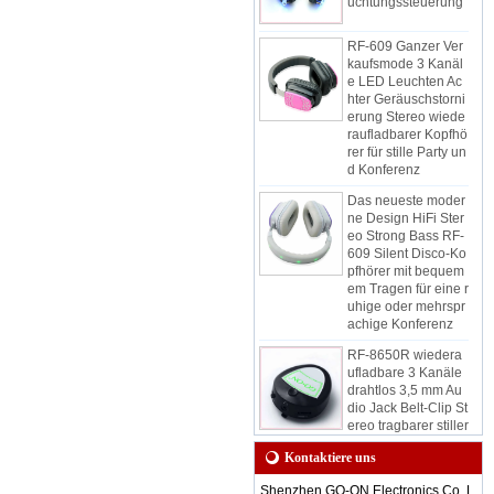
RF-609 Ganzer Ver
kaufsmode 3 Kanäl
e LED Leuchten Ac
hter Geräuschstorni
erung Stereo wiede
raufladbarer Kopfhö
rer für stille Party un
d Konferenz
Das neueste moder
ne Design HiFi Ster
eo Strong Bass RF-
609 Silent Disco-Ko
pfhörer mit bequem
em Tragen für eine r
uhige oder mehrspr
achige Konferenz
RF-8650R wiedera
ufladbare 3 Kanäle
drahtlos 3,5 mm Au
dio Jack Belt-Clip St
ereo tragbarer stiller
Disco-Empfänger fü
r ruhige Ereignisse
Kontaktiere uns
und Party
Shenzhen GO-ON Electronics Co. L