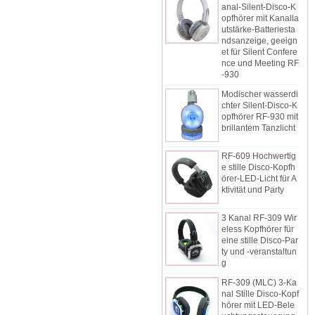
opfhörer mit Kanalla
utstärke-Batteriesta
ndsanzeige, geeign
et für Silent Confere
nce und Meeting RF
-930
Modischer wasserdi
chter Silent-Disco-K
opfhörer RF-930 mit
brillantem Tanzlicht
RF-609 Hochwertig
e stille Disco-Kopfh
örer-LED-Licht für A
ktivität und Party
3 Kanal RF-309 Wir
eless Kopfhörer für
eine stille Disco-Par
ty und -veranstaltun
g
RF-309 (MLC) 3-Ka
nal Stille Disco-Kopf
hörer mit LED-Bele
uchtungssteuerung