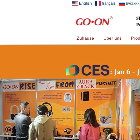
English
français
русский
S
P
Zuhause
Über uns
Prod