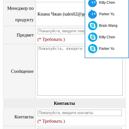
Kitty Chen
Менеджер по
Киана Чжан (sales02@go-on.cn)
Parker Yu
продукту
Brain Wang
Предмет
Kitty Chen
(* Требовать )
Parker Yu
Сообщение
Контакты
Контакты
(* Требовать )