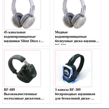
временем автономной
работы
45-канальные
Модные
водонепроницаемые
водонепроницаемые
наушники Silent Disco с
бесшумные диско-наушники
индикатором уровня заряда
RF-930 с ярким танцующим
батареи, подходящие для
светом
бесшумных конференций и
встреч RF-930
RF-609
3 канала RF-309
Высококачественные
беспроводных наушников
молчаливые дискотеки
для безмолвной диско-
светодиодные наушники для
вечеринки и мероприятия
активности и вечеринки