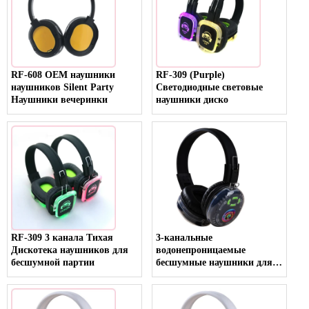
RF-608 OEM наушники
RF-309 (Purple)
наушников Silent Party
Светодиодные световые
Наушники вечеринки
наушники диско
RF-309 3 канала Тихая
3-канальные
Дискотека наушников для
водонепроницаемые
бесшумной партии
бесшумные наушники для
вечеринок в дождливую
погоду со светодиодным
дисплеем с каналом и