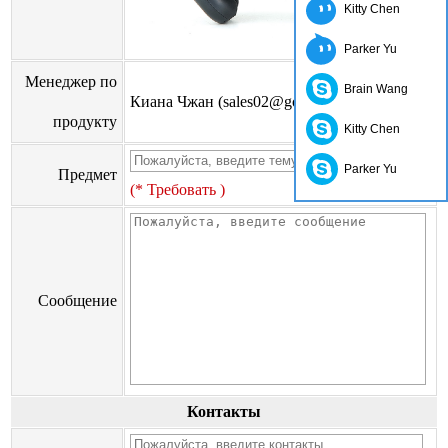
Kitty Chen
Parker Yu
Менеджер по
Brain Wang
Киана Чжан (sales02@go-on.cn)
продукту
Kitty Chen
Parker Yu
Предмет
(* Требовать )
Сообщение
Контакты