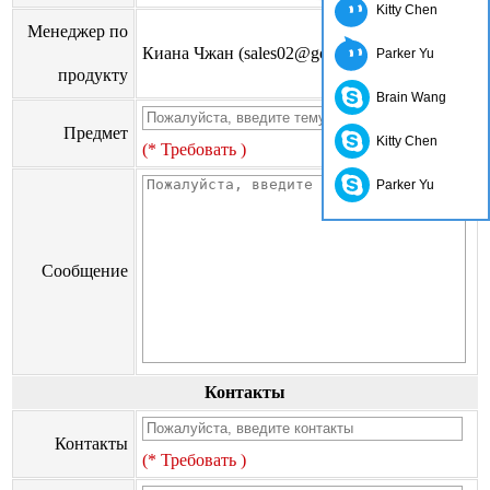
Kitty Chen
Менеджер по
Киана Чжан (sales02@go-on.cn)
Parker Yu
продукту
Brain Wang
Предмет
Kitty Chen
(* Требовать )
Parker Yu
Сообщение
Контакты
Контакты
(* Требовать )