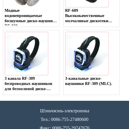
Модные
RF-609
водонепроницаемые
Высококачественные
бесшумные диско-наушники
молчаливые дискотеки
RF-930 с ярким танцующим
светодиодные наушники для
светом
активности и вечеринки
3 канала RF-309
3-канальные диско-
беспроводных наушников
наушники RF-309 (MLC).
для безмолвной диско-
вечеринки и мероприятия
Шэньчжэнь-электроника
Тел.: 0086-755-27480600
Факс: 0086-755-29747676