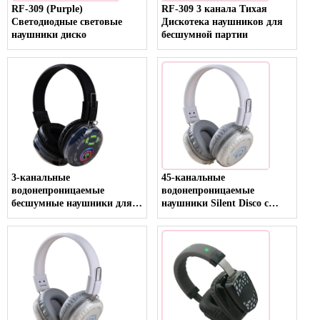
RF-309 (Purple)
RF-309 3 канала Тихая
Светодиодные световые
Дискотека наушников для
наушники диско
бесшумной партии
3-канальные
45-канальные
водонепроницаемые
водонепроницаемые
бесшумные наушники для
наушники Silent Disco с
вечеринок в дождливую
индикатором уровня заряда
погоду со светодиодным
батареи, подходящие для
дисплеем с каналом и
бесшумных конференций и
временем автономной
встреч RF-930
работы