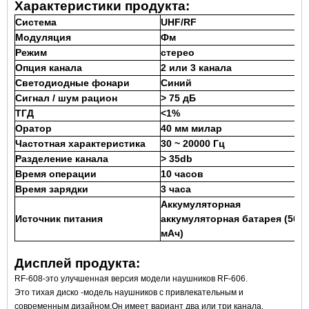
Характеристики продукта:
Система
UHF/RF
Модуляция
Фм
Режим
стерео
Опция канала
2 или 3 канала
Светодиодные фонари
Синий
Сигнал / шум рацион
> 75 дБ
ТГД
<1%
Оратор
40 мм милар
Частотная характеристика
30 ~ 20000 Гц
Разделение канала
> 35db
Время операции
10 часов
Время зарядки
3 часа
Аккумуляторная
Источник питания
аккумуляторная батарея (500
мАч)
Дисплей продукта:
RF-608-это улучшенная версия модели наушников RF-606.
Это тихая диско -модель наушников с привлекательным и
современным дизайном.Он имеет вариант два или три канала.