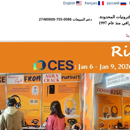
English
français
русский
رونيات المحدودة.
دعم المبيعات
0086-755-27480600
 منذ عام 1997
نا