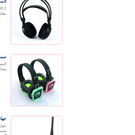
لاسل
نظام 
سماعا
مصابيح LED. قابلة للطي لسهولة التخزين تص
جهاز 
مصمم