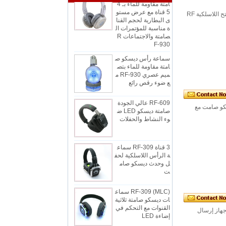
5 قناة مع عرض مستو
ى البطارية لحجم القنا
RF-800 2 قناة الصمت ديسكو تأجير سماعة ذات جودة عالية لاسلكية الميزات الارسال المنتج: * فتح اللاسلكية RF
ة مناسبة للمؤتمرات ال
صامتة والاجتماعات R
F-930
سماعة رأس ديسكو ص
امتة مقاومة للماء بتص
ميم عصري RF-930 م
ع ضوء رقص رائع
RF-609 عالي الجودة
صامتة ديسكو LED ض
لكية-309 هو أحدث سماعة ديسكو صامت مع
وء النشاط والحفلات
3 قناة RF-309 سماع
ة الرأس اللاسلكية لحف
ل وحدث ديسكو صام
ت
RF-309 (MLC) سماع
ات ديسكو صامتة ثلاثية
القنوات مع التحكم في
إضاءة LED
 TX-50RF مع تردد RF 1. نظرة عامة يعد TX-50RF أقوى جهاز إرسال