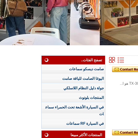
تصفح الفئات..
صامت ديسكو سماعات
اليوغا الصامت للياقة صامت
جولة دليل النظام اللاسلكي
المنتجات بلوتوث
سماعة رأس صامتة مق
اومة للماء بثلاث قنوا
في السيارة الأشعة تحت الحمراء سماع
ت للجلسات الممطرة
ات
مع شاشة LED للقناة
وعمر البطارية
في السيارة RF سماعات
سماعة رأس ديسكو ص
امتة مقاومة للماء بـ 4
المنتجات الأكثر مبيعا