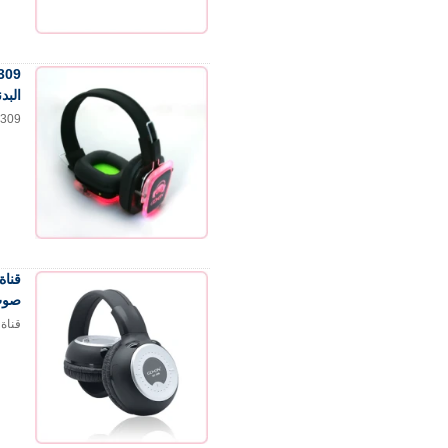
البدن
RF-309 سماعة رأس لاسلكية وجهاز الإرسال ل اليو
صوت عا
قناة مزدوجة RF سماعات لاسلكية 