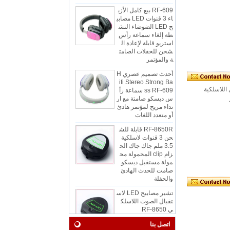
RF-609 بيع كامل الأزي
اء 3 قنوات LED مصابي
ح LED الضوضاء النش
طة إلغاء سماعة رأس
استريو قابلة لإعادة ال
شحن للحفلات الصامت
ة والمؤتمر
أحدث تصميم عصري H
ifi Stereo Strong Ba
ss RF-609 سماعة رأ
س ديسكو صامتة مع ار
لكية-8650 هو جهاز الاستقبال اللاسلكية
تداء مريح لمؤتمر هادئ
أو متعدد اللغات
RF-8650R قابلة للش
حن 3 قنوات لاسلكية
3.5 ملم جاك جاك الح
زام clip المحمولة مح
مولة مستقبل ديسكو
صامت للحدث الهادئ
والحفلة
تشير مصابيح LED لاس
تقبال الصوت اللاسلك
ي RF-8650
اتصل بنا
RF-608 3 قنوات سما