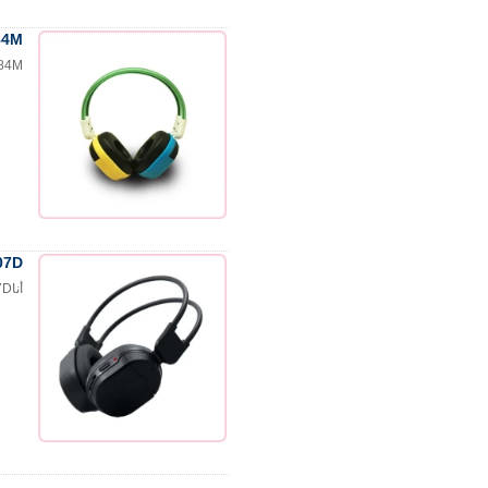
GA-284M سماعات ب
GA-284M سماعات بلوتوث 4.1 للآيفون المصن
IR-307D طي IR ستيريو س
أناR-307D طي IR ستيريو سماعة رأس لاسلكية للترفيه السيارات مواصفات المنتج:* قنوات مزدوج...