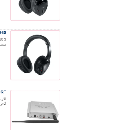
RF-8660 سماعات طرف 3 قن
ستير
اتصل الآن
TX-40RF الارسال اللاس
الارسال 
أكثر