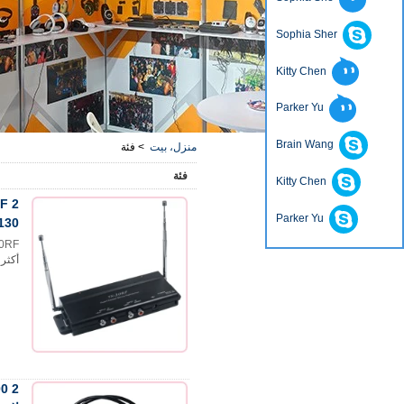
Sophia Sher
Kitty Chen
Parker Yu
Brain Wang
منزل، بيت
>
فئة
فئة
Kitty Chen
Parker Yu
130 متر
TX-30RF قناة 2 ديسكو صامت الارسال المورد ا
أكثر