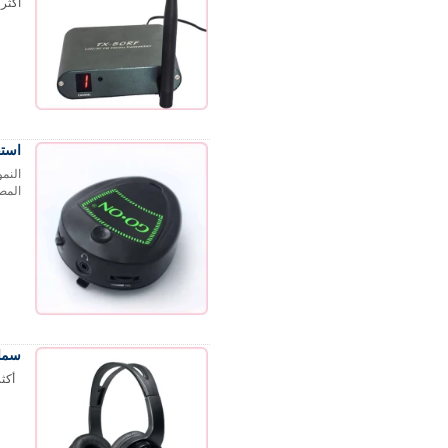
أكثر
استقبا
المص
سماعات
أكث