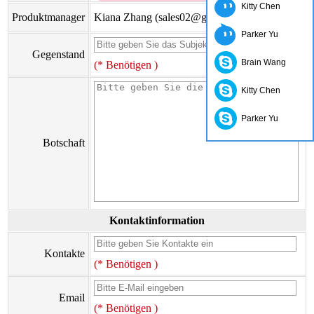
Kitty Chen
Produktmanager
Kiana Zhang (sales02@go-on.cn)
Parker Yu
Gegenstand
Brain Wang
(* Benötigen )
Kitty Chen
Parker Yu
Botschaft
Kontaktinformation
Kontakte
(* Benötigen )
Email
(* Benötigen )