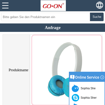
Suche
Anfrage
Produktname
Sophia She
Sophia Sher