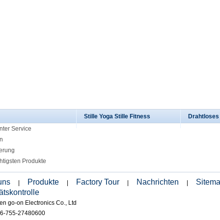
Stille Yoga Stille Fitness
Drahtlose
nter Service
n
ierung
htigsten Produkte
uns
Produkte
Factory Tour
Nachrichten
Sitem
|
|
|
|
ätskontrolle
n go-on Electronics Co., Ltd
86-755-27480600