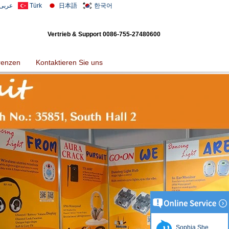
عربى
Türk
日本語
한국어
Vertrieb & Support
0086-755-27480600
renzen
Kontaktieren Sie uns
Sophia She