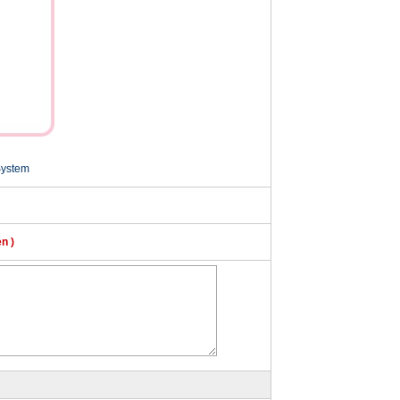
System
n )