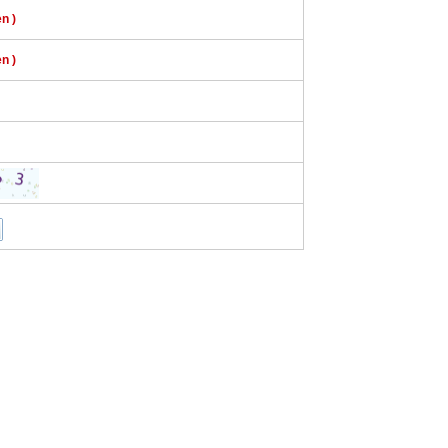
n )
n )