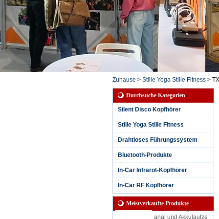
Zuhause
>
Stille Yoga Stille Fitness
>
TX
Durchsuche Kategorien
Silent Disco Kopfhörer
Stille Yoga Stille Fitness
Drahtloses Führungssystem
Bluetooth-Produkte
In-Car Infrarot-Kopfhörer
Wasserdichter, leise
r Party-Kopfhörer mi
In-Car RF Kopfhörer
t 3 Kanälen für regn
erische Sessions mi
Meistverkaufte Produkte
t LED-Anzeige für K
anal und Akkulaufze