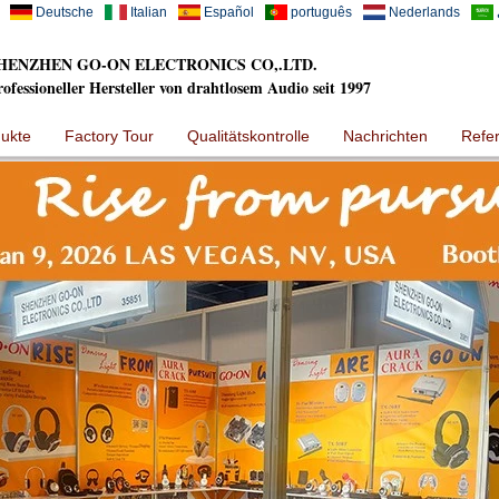
Deutsche
Italian
Español
português
Nederlands
HENZHEN GO-ON ELECTRONICS CO,.LTD.
rofessioneller Hersteller von drahtlosem Audio seit 1997
ukte
Factory Tour
Qualitätskontrolle
Nachrichten
Refe