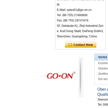
r ruhige Ereignisse
td
und Party
E-Mail: sales01@go-on.cn
RF-8650 Wireless S
Tel: (86 755) 27480600
tereo-Audioempfän
ger-LED-Leuchten
Fax: (86 755) 29747676
geben verschieden
5F, Gebäude A1, Zhiji Industrial Zon
e Kanäle an
e, KuiChong Stadt, DaPeng District,
RF-608 3 Kanäle Sti
Shenzhen, Guangdong, China
lle Disco-Kopfhörer
mit Komfort für Unte
rricht oder Konferen
z
RF-608 Bequemes
Vorteil
Tragen von stillen D
Exzelle
isco-Kopfhörern mit
guter Klangqualität
Glaube
Zertifiz
RF-608 Factory Bul
Die wic
k Sale wiederauflad
bare 3-Kanal-Silent
Disco-Kopfhörer für
Über 
Ereignisse und Klas
Qualit
se
Shenzhe
Werksgroßhandel T
Tel: 00
astatursteuerung Fa