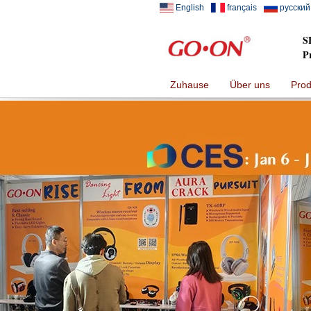
English
français
русский
S
P
Zuhause
Über uns
Prod