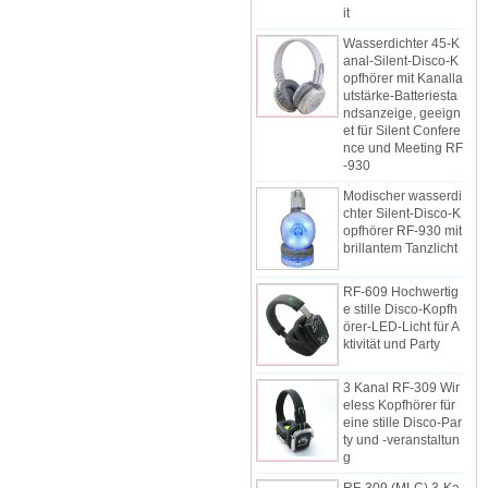
it
Wasserdichter 45-K
anal-Silent-Disco-K
opfhörer mit Kanalla
utstärke-Batteriesta
ndsanzeige, geeign
et für Silent Confere
nce und Meeting RF
-930
Modischer wasserdi
chter Silent-Disco-K
opfhörer RF-930 mit
brillantem Tanzlicht
RF-609 Hochwertig
e stille Disco-Kopfh
örer-LED-Licht für A
ktivität und Party
3 Kanal RF-309 Wir
eless Kopfhörer für
eine stille Disco-Par
ty und -veranstaltun
g
RF-309 (MLC) 3-Ka