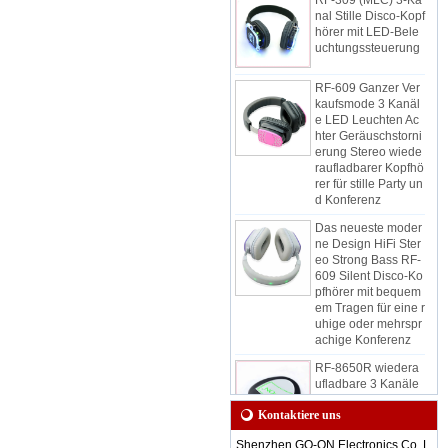
nal Stille Disco-Kopf
hörer mit LED-Bele
uchtungssteuerung
RF-609 Ganzer Ver
kaufsmode 3 Kanäl
e LED Leuchten Ac
hter Geräuschstorni
erung Stereo wiede
raufladbarer Kopfhö
rer für stille Party un
d Konferenz
Das neueste moder
ne Design HiFi Ster
eo Strong Bass RF-
609 Silent Disco-Ko
pfhörer mit bequem
em Tragen für eine r
uhige oder mehrspr
achige Konferenz
RF-8650R wiedera
ufladbare 3 Kanäle
drahtlos 3,5 mm Au
dio Jack Belt-Clip St
Kontaktiere uns
ereo tragbarer stiller
Disco-Empfänger fü
Shenzhen GO-ON Electronics Co. L