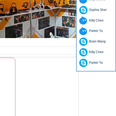
Sophia Sher
Kitty Chen
Parker Yu
Brain Wang
Kitty Chen
Parker Yu