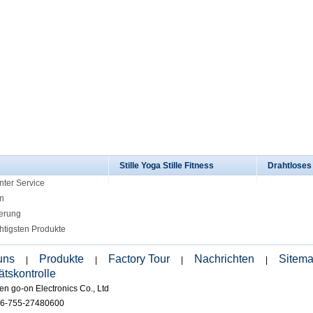
Stille Yoga Stille Fitness
Drahtlose
nter Service
n
ierung
htigsten Produkte
uns
Produkte
Factory Tour
Nachrichten
Sitem
|
|
|
|
ätskontrolle
n go-on Electronics Co., Ltd
86-755-27480600