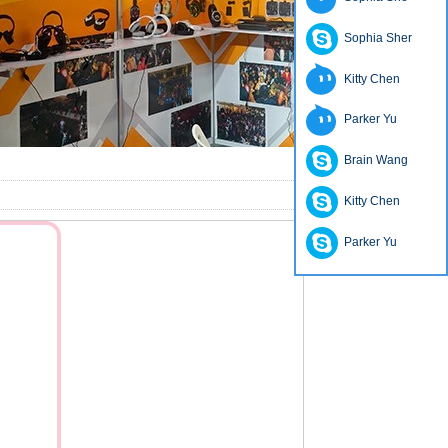
Sophia Sher
Kitty Chen
Parker Yu
Brain Wang
Kitty Chen
Parker Yu