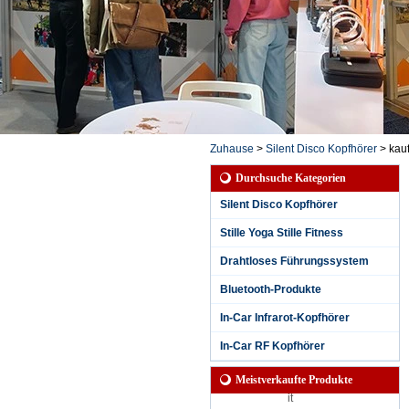
Zuhause
>
Silent Disco Kopfhörer
>
kauf
Durchsuche Kategorien
Silent Disco Kopfhörer
Stille Yoga Stille Fitness
Drahtloses Führungssystem
Bluetooth-Produkte
Wasserdichter, leise
r Party-Kopfhörer mi
In-Car Infrarot-Kopfhörer
t 3 Kanälen für regn
erische Sessions mi
In-Car RF Kopfhörer
t LED-Anzeige für K
anal und Akkulaufze
Meistverkaufte Produkte
it