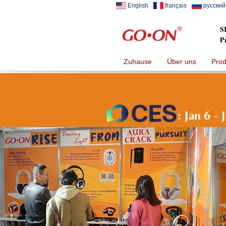
English
français
русский
S
P
Zuhause
Über uns
Prod