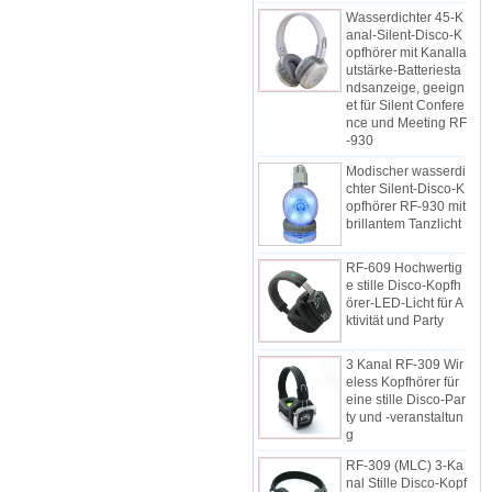
Wasserdichter 45-K
anal-Silent-Disco-K
opfhörer mit Kanalla
utstärke-Batteriesta
ndsanzeige, geeign
et für Silent Confere
nce und Meeting RF
-930
Modischer wasserdi
chter Silent-Disco-K
opfhörer RF-930 mit
brillantem Tanzlicht
RF-609 Hochwertig
e stille Disco-Kopfh
örer-LED-Licht für A
ktivität und Party
3 Kanal RF-309 Wir
eless Kopfhörer für
eine stille Disco-Par
ty und -veranstaltun
g
RF-309 (MLC) 3-Ka
nal Stille Disco-Kopf
hörer mit LED-Bele