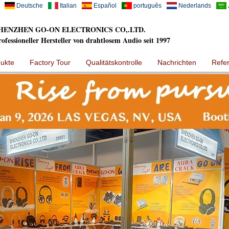
Deutsche
Italian
Español
português
Nederlands
HENZHEN GO-ON ELECTRONICS CO,.LTD.
rofessioneller Hersteller von drahtlosem Audio seit 1997
ukte
Factory Tour
Qualitätskontrolle
Nachrichten
Refe