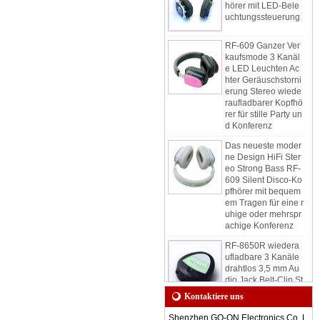
uchtungssteuerung
RF-609 Ganzer Ver
kaufsmode 3 Kanäl
e LED Leuchten Ac
hter Geräuschstorni
erung Stereo wiede
raufladbarer Kopfhö
rer für stille Party un
d Konferenz
Das neueste moder
ne Design HiFi Ster
eo Strong Bass RF-
609 Silent Disco-Ko
pfhörer mit bequem
em Tragen für eine r
uhige oder mehrspr
achige Konferenz
RF-8650R wiedera
ufladbare 3 Kanäle
drahtlos 3,5 mm Au
dio Jack Belt-Clip St
ereo tragbarer stiller
Disco-Empfänger fü
Kontaktiere uns
r ruhige Ereignisse
und Party
Shenzhen GO-ON Electronics Co. L