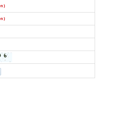
n )
n )