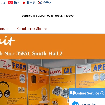
عربى
Türk
日本語
한국어
Vertrieb & Support
0086-755-27480600
renzen
Kontaktieren Sie uns
Sophia She