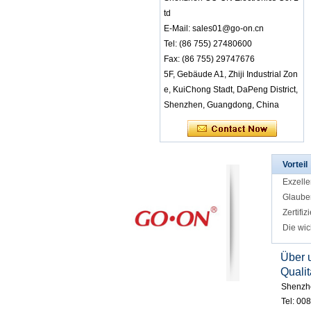
td
RF-8650 Wireless S
tereo-Audioempfän
E-Mail: sales01@go-on.cn
ger-LED-Leuchten
Tel: (86 755) 27480600
geben verschieden
Fax: (86 755) 29747676
e Kanäle an
5F, Gebäude A1, Zhiji Industrial Zon
RF-608 3 Kanäle Sti
e, KuiChong Stadt, DaPeng District,
lle Disco-Kopfhörer
mit Komfort für Unte
Shenzhen, Guangdong, China
rricht oder Konferen
z
RF-608 Bequemes
Tragen von stillen D
Vorteil
isco-Kopfhörern mit
guter Klangqualität
Exzelle
Glaube
RF-608 Factory Bul
Zertifiz
k Sale wiederauflad
bare 3-Kanal-Silent
Die wic
Disco-Kopfhörer für
Ereignisse und Klas
Über 
se
Qualit
Werksgroßhandel T
Shenzhe
astatursteuerung Fa
szinierende LED-Le
Tel: 00