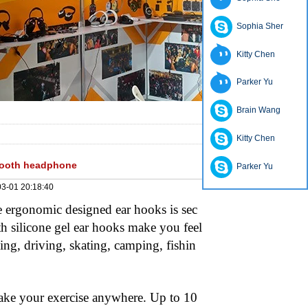
Sophia Sher
Kitty Chen
Parker Yu
Brain Wang
Kitty Chen
etooth headphone
Parker Yu
3-01 20:18:40
e ergonomic designed ear hooks is sec
th silicone gel ear hooks make you feel
ing, driving, skating, camping, fishin
ake your exercise anywhere. Up to 10