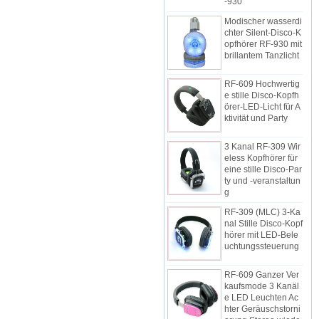
Modischer wasserdi
chter Silent-Disco-K
opfhörer RF-930 mit
brillantem Tanzlicht
RF-609 Hochwertig
e stille Disco-Kopfh
örer-LED-Licht für A
ktivität und Party
3 Kanal RF-309 Wir
eless Kopfhörer für
eine stille Disco-Par
ty und -veranstaltun
g
RF-309 (MLC) 3-Ka
nal Stille Disco-Kopf
hörer mit LED-Bele
uchtungssteuerung
RF-609 Ganzer Ver
kaufsmode 3 Kanäl
e LED Leuchten Ac
hter Geräuschstorni
erung Stereo wiede