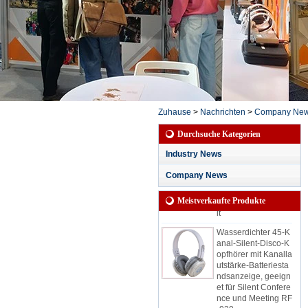
Zuhause
>
Nachrichten
>
Company Ne
Durchsuche Kategorien
Wasserdichter, leise
r Party-Kopfhörer mi
Industry News
t 3 Kanälen für regn
erische Sessions mi
Company News
t LED-Anzeige für K
anal und Akkulaufze
Meistverkaufte Produkte
it
Wasserdichter 45-K
anal-Silent-Disco-K
opfhörer mit Kanalla
utstärke-Batteriesta
ndsanzeige, geeign
et für Silent Confere
nce und Meeting RF
-930