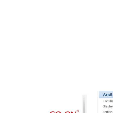
elles Logo Wireless
Silent Disco-Kopfhö
rer für ruhige Veran
staltung und Party
RF-509 Silent Disco
Sport Headhons-Ult
ra-leichte drahtlose
Kopfhörer für Fitnes
sstudio, Yoga und O
utdoor-Aktivität
Tragbarer HF -Send
er mit langem Arbeit
sbereich mit Mikrofo
n- und Bluetooth -V
erbindung
Die neuesten 3 Kan
äle drahtloser Hochl
eistungsoption 500
Meter Arbeitsbereic
h TX-50RF-Sender f
ür stille Disco-Party
Vorteil
und Ereignisse
Exzelle
Professionelle Besp
Glaube
rechungs- und Party
ausrüstung RF-910
Zertifiz