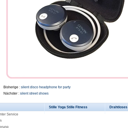
Bisherige :
silent disco headphone for party
Nächster :
silent street shows
Stille Yoga Stille Fitness
Drahtlose
nter Service
n
ierung