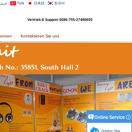
عربى
Türk
日本語
한국어
Vertrieb & Support
0086-755-27480600
renzen
Kontaktieren Sie uns
Sophia She