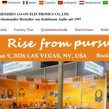
Deutsche
Italian
Español
português
Nederlands
HENZHEN GO-ON ELECTRONICS CO,.LTD.
rofessioneller Hersteller von drahtlosem Audio seit 1997
ukte
Factory Tour
Qualitätskontrolle
Nachrichten
Refe