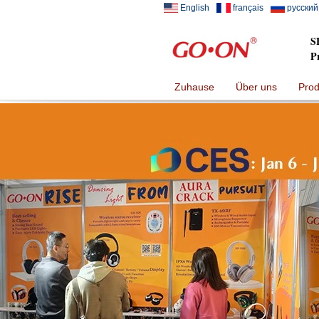
English
français
русский
S
P
Zuhause
Über uns
Prod