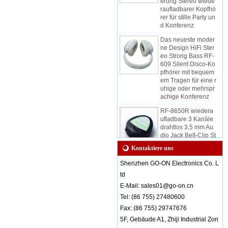
raufladbarer Kopfhö
rer für stille Party un
d Konferenz
Das neueste moder
ne Design HiFi Ster
eo Strong Bass RF-
609 Silent Disco-Ko
pfhörer mit bequem
em Tragen für eine r
uhige oder mehrspr
achige Konferenz
RF-8650R wiedera
ufladbare 3 Kanäle
drahtlos 3,5 mm Au
dio Jack Belt-Clip St
ereo tragbarer stiller
Disco-Empfänger fü
Kontaktiere uns
r ruhige Ereignisse
und Party
Shenzhen GO-ON Electronics Co. L
RF-8650 Wireless S
td
tereo-Audioempfän
E-Mail: sales01@go-on.cn
ger-LED-Leuchten
Tel: (86 755) 27480600
geben verschieden
e Kanäle an
Fax: (86 755) 29747676
5F, Gebäude A1, Zhiji Industrial Zon
RF-608 3 Kanäle Sti