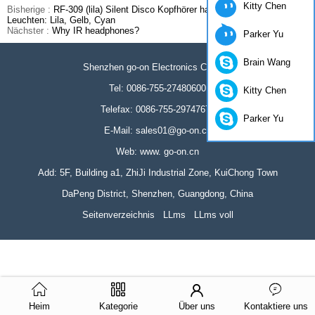
Kitty Chen
Bisherige :
RF-309 (lila) Silent Disco Kopfhörer hat die neuesten LED-
Leuchten: Lila, Gelb, Cyan
Nächster :
Why IR headphones?
Parker Yu
Brain Wang
Shenzhen go-on Electronics Co., Ltd
Tel: 0086-755-27480600
Kitty Chen
Telefax: 0086-755-29747676
Parker Yu
E-Mail: sales01@go-on.cn
Web: www. go-on.cn
Add: 5F, Building a1, ZhiJi Industrial Zone, KuiChong Town
DaPeng District, Shenzhen, Guangdong, China
Seitenverzeichnis
LLms
LLms voll
Heim
Kategorie
Über uns
Kontaktiere uns