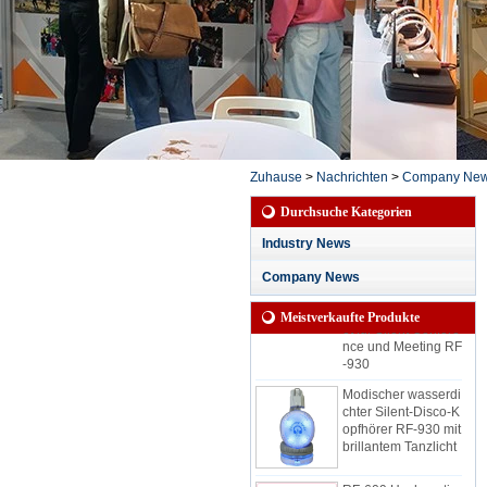
Wasserdichter, leise
r Party-Kopfhörer mi
t 3 Kanälen für regn
erische Sessions mi
t LED-Anzeige für K
anal und Akkulaufze
Zuhause
>
Nachrichten
>
Company Ne
it
Durchsuche Kategorien
Wasserdichter 45-K
anal-Silent-Disco-K
Industry News
opfhörer mit Kanalla
utstärke-Batteriesta
Company News
ndsanzeige, geeign
et für Silent Confere
Meistverkaufte Produkte
nce und Meeting RF
-930
Modischer wasserdi
chter Silent-Disco-K
opfhörer RF-930 mit
brillantem Tanzlicht
RF-609 Hochwertig