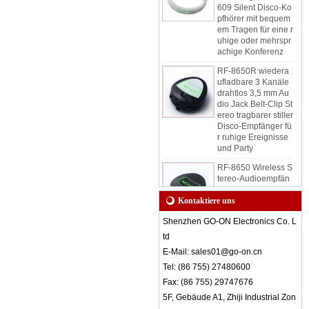
pfhörer mit bequem
em Tragen für eine r
uhige oder mehrspr
achige Konferenz
RF-8650R wiedera
ufladbare 3 Kanäle
drahtlos 3,5 mm Au
dio Jack Belt-Clip St
ereo tragbarer stiller
Disco-Empfänger fü
r ruhige Ereignisse
und Party
RF-8650 Wireless S
tereo-Audioempfän
ger-LED-Leuchten
geben verschieden
e Kanäle an
Kontaktiere uns
RF-608 3 Kanäle Sti
Shenzhen GO-ON Electronics Co. L
lle Disco-Kopfhörer
td
mit Komfort für Unte
E-Mail: sales01@go-on.cn
rricht oder Konferen
z
Tel: (86 755) 27480600
Fax: (86 755) 29747676
RF-608 Bequemes
Tragen von stillen D
5F, Gebäude A1, Zhiji Industrial Zon
isco-Kopfhörern mit