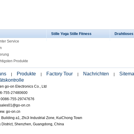
Stille Yoga Stille Fitness
Drahtlose
nter Service
n
ierung
htigsten Produkte
uns
Produkte
Factory Tour
Nachrichten
Sitem
|
|
|
|
ätskontrolle
n go-on Electronics Co., Ltd
86-755-27480600
: 0086-755-29747676
 sales01@go-on.cn
ww. go-on.cn
, Building a1, ZhiJi Industrial Zone, KuiChong Town
District, Shenzhen, Guangdong, China