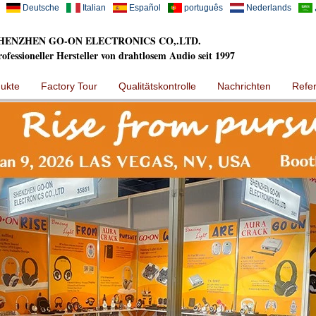
Deutsche
Italian
Español
português
Nederlands
HENZHEN GO-ON ELECTRONICS CO,.LTD.
rofessioneller Hersteller von drahtlosem Audio seit 1997
ukte
Factory Tour
Qualitätskontrolle
Nachrichten
Refe