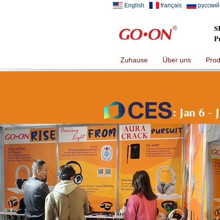
English
français
русский
S
P
Zuhause
Über uns
Prod