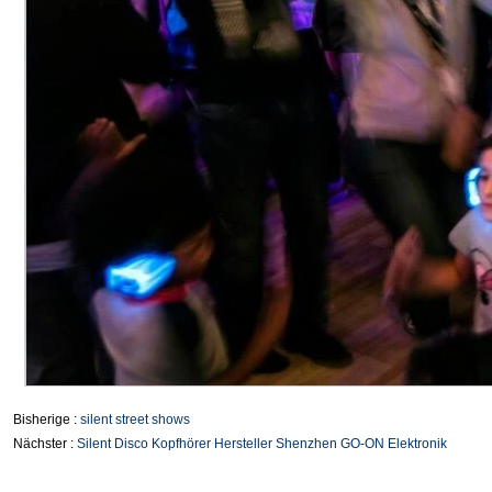
Bisherige :
silent street shows
Nächster :
Silent Disco Kopfhörer Hersteller Shenzhen GO-ON Elektronik