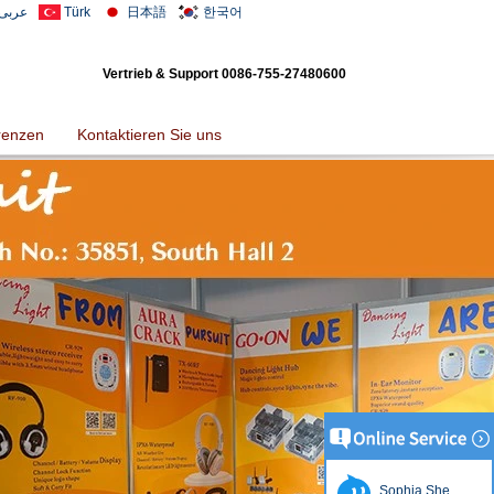
عربى
Türk
日本語
한국어
Vertrieb & Support
0086-755-27480600
renzen
Kontaktieren Sie uns
Sophia She