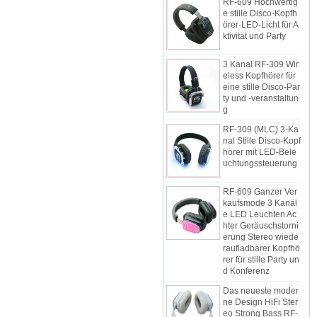
e stille Disco-Kopfh
örer-LED-Licht für A
ktivität und Party
3 Kanal RF-309 Wir
eless Kopfhörer für
eine stille Disco-Par
ty und -veranstaltun
g
RF-309 (MLC) 3-Ka
nal Stille Disco-Kopf
hörer mit LED-Bele
uchtungssteuerung
RF-609 Ganzer Ver
kaufsmode 3 Kanäl
e LED Leuchten Ac
hter Geräuschstorni
erung Stereo wiede
raufladbarer Kopfhö
rer für stille Party un
d Konferenz
Das neueste moder
ne Design HiFi Ster
eo Strong Bass RF-
609 Silent Disco-Ko