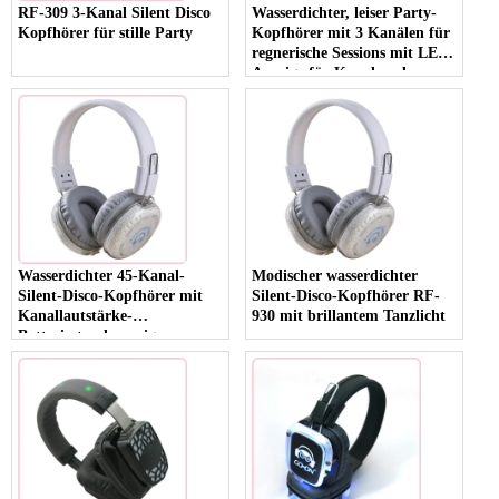
RF-309 3-Kanal Silent Disco
Wasserdichter, leiser Party-
Kopfhörer für stille Party
Kopfhörer mit 3 Kanälen für
regnerische Sessions mit LED-
Anzeige für Kanal und
Akkulaufzeit
Wasserdichter 45-Kanal-
Modischer wasserdichter
Silent-Disco-Kopfhörer mit
Silent-Disco-Kopfhörer RF-
Kanallautstärke-
930 mit brillantem Tanzlicht
Batteriestandsanzeige,
geeignet für Silent Conference
und Meeting RF-930