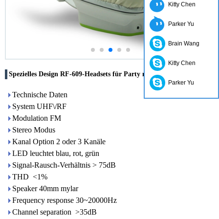
Kitty Chen
Parker Yu
Brain Wang
Kitty Chen
Spezielles Design RF-609-Headsets für Party mit Lithium Akku
Parker Yu
Technische Daten
System UHF\/RF
Modulation FM
Stereo Modus
Kanal Option 2 oder 3 Kanäle
LED leuchtet blau, rot, grün
Signal-Rausch-Verhältnis > 75dB
THD <1%
Speaker 40mm mylar
Frequency response 30~20000Hz
Channel separation >35dB