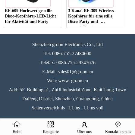
RF-609 Hochwertige stille
3 Kanal RF-309 Wireless
Disco-Kopfhörer-LED-Licht
Kopfhörer für eine stille
für Aktivität und Party
Disco-Party und -
veranstaltung
Shenzhen go-on Electronics Co., Ltd
Tel: 0086-755-27480600
Telefax: 0086-755-29747676
E-Mail: sales01@go-on.cn
Web: www. go-on.cn
Add: 5F, Building a1, ZhiJi Industrial Zone, KuiChong Town
DaPeng District, Shenzhen, Guangdong, China
Seitenverzeichnis
LLms
LLms voll
Heim
Kategorie
Über uns
Kontaktiere uns