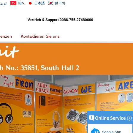
عربى
Türk
日本語
한국어
Vertrieb & Support
0086-755-27480600
renzen
Kontaktieren Sie uns
Sophia She