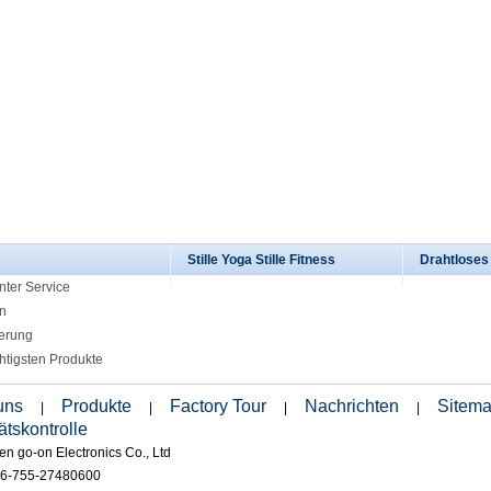
Stille Yoga Stille Fitness
Drahtlose
nter Service
n
ierung
htigsten Produkte
uns
Produkte
Factory Tour
Nachrichten
Sitem
|
|
|
|
ätskontrolle
n go-on Electronics Co., Ltd
86-755-27480600