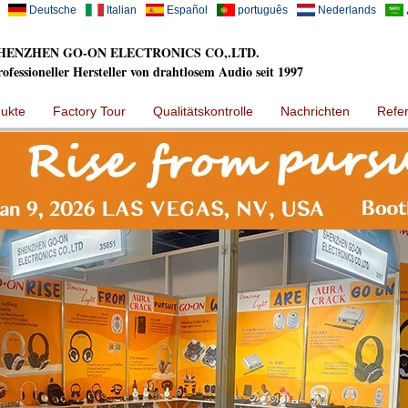
Deutsche
Italian
Español
português
Nederlands
HENZHEN GO-ON ELECTRONICS CO,.LTD.
rofessioneller Hersteller von drahtlosem Audio seit 1997
ukte
Factory Tour
Qualitätskontrolle
Nachrichten
Refe