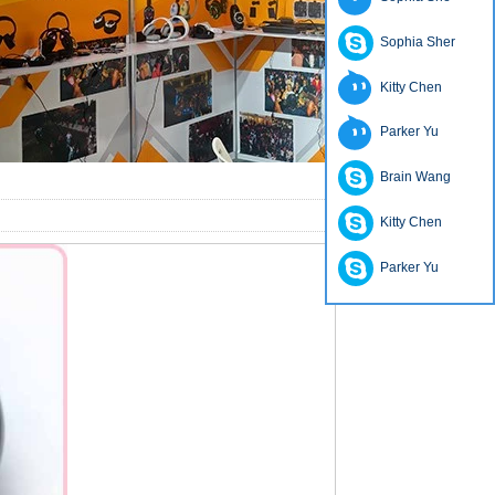
Sophia Sher
Kitty Chen
Parker Yu
Brain Wang
Kitty Chen
Parker Yu