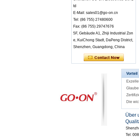
td
RF-8650 Wireless S
tereo-Audioempfän
E-Mail: sales01@go-on.cn
ger-LED-Leuchten
Tel: (86 755) 27480600
geben verschieden
Fax: (86 755) 29747676
e Kanäle an
5F, Gebäude A1, Zhiji Industrial Zon
RF-608 3 Kanäle Sti
e, KuiChong Stadt, DaPeng District,
lle Disco-Kopfhörer
mit Komfort für Unte
Shenzhen, Guangdong, China
rricht oder Konferen
z
RF-608 Bequemes
Tragen von stillen D
isco-Kopfhörern mit
Vorteil
guter Klangqualität
Exzelle
Glaube
RF-608 Factory Bul
Zertifiz
k Sale wiederauflad
bare 3-Kanal-Silent
Die wic
Disco-Kopfhörer für
Ereignisse und Klas
Über 
se
Qualit
Werksgroßhandel T
Shenzhe
astatursteuerung Fa
szinierende LED-Le
Tel: 00