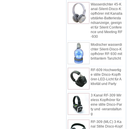
Wasserdichter 45-K
anal-Silent-Disco-K
opfhörer mit Kanalla
utstärke-Batteriesta
ndsanzeige, geeign
et für Silent Confere
nce und Meeting RF
-930
Modischer wasserdi
chter Silent-Disco-K
opfhörer RF-930 mit
brillantem Tanzlicht
RF-609 Hochwertig
e stille Disco-Kopfh
örer-LED-Licht für A
ktivität und Party
3 Kanal RF-309 Wir
eless Kopfhörer für
eine stille Disco-Par
ty und -veranstaltun
g
RF-309 (MLC) 3-Ka
nal Stille Disco-Kopf
hörer mit LED-Bele