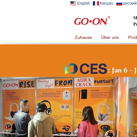
English
français
русский
S
P
Zuhause
Über uns
Prod