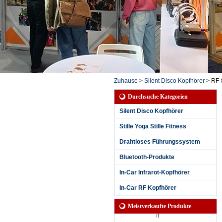
Zuhause
>
Silent Disco Kopfhörer
>
RF-
Durchsuche Kategorien
Silent Disco Kopfhörer
Stille Yoga Stille Fitness
Drahtloses Führungssystem
Bluetooth-Produkte
Wasserdichter, leise
r Party-Kopfhörer mi
In-Car Infrarot-Kopfhörer
t 3 Kanälen für regn
erische Sessions mi
In-Car RF Kopfhörer
t LED-Anzeige für K
anal und Akkulaufze
Meistverkaufte Produkte
it