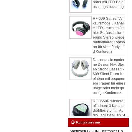
uchtungssteuerung
RF-609 Ganzer Ver
kaufsmode 3 Kanäl
e LED Leuchten Ac
hter Geräuschstorni
erung Stereo wiede
raufladbarer Kopfhö
rer für stille Party un
d Konferenz
Das neueste moder
ne Design HiFi Ster
eo Strong Bass RF-
609 Silent Disco-Ko
pfhörer mit bequem
em Tragen für eine r
uhige oder mehrspr
achige Konferenz
RF-8650R wiedera
ufladbare 3 Kanäle
drahtlos 3,5 mm Au
dio Jack Belt-Clip St
ereo tragbarer stiller
Disco-Empfänger fü
Kontaktiere uns
r ruhige Ereignisse
und Party
Shenzhen GO-ON Electronics Co. L