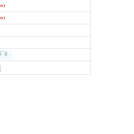
n )
n )