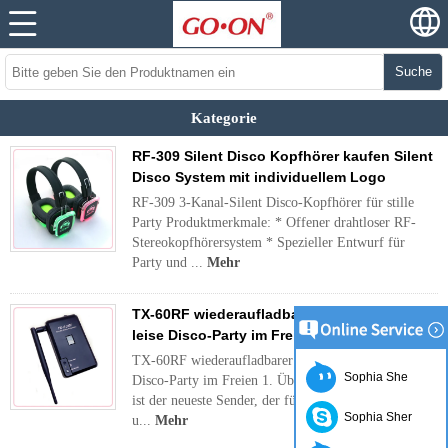
Suche
Kategorie
RF-309 Silent Disco Kopfhörer kaufen Silent
Disco System mit individuellem Logo
RF-309 3-Kanal-Silent Disco-Kopfhörer für stille
Party Produktmerkmale: * Offener drahtloser RF-
Stereokopfhörersystem * Spezieller Entwurf für
Party und ...
Mehr
TX-60RF wiederaufladbarer Funksender für
leise Disco-Party im Freien
TX-60RF wiederaufladbarer Funksender für leise
Sophia She
Disco-Party im Freien 1. Übersicht Der TX-60RF
ist der neueste Sender, der für stille Disco-Partys
Sophia Sher
u...
Mehr