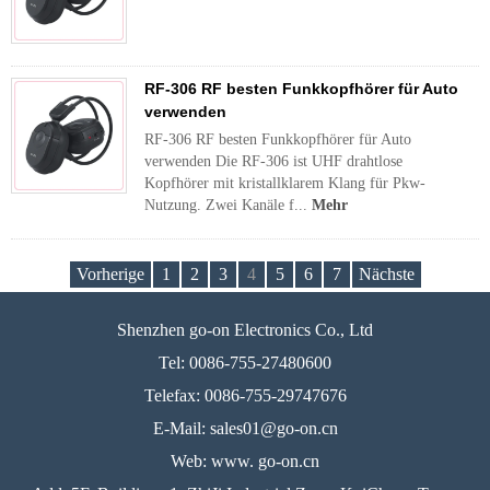
RF-306 RF besten Funkkopfhörer für Auto
verwenden
RF-306 RF besten Funkkopfhörer für Auto
verwenden Die RF-306 ist UHF drahtlose
Kopfhörer mit kristallklarem Klang für Pkw-
Nutzung. Zwei Kanäle f...
Mehr
Vorherige
1
2
3
4
5
6
7
Nächste
Shenzhen go-on Electronics Co., Ltd
Tel: 0086-755-27480600
Telefax: 0086-755-29747676
E-Mail: sales01@go-on.cn
Web: www. go-on.cn