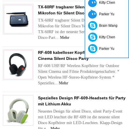
Kitty Chen
TX-60RF tragbarer Silent Disco Sender mit
Mikrofon für Silent Disco Yoga
Parker Yu
TX-60RF tragbarer Silent Disco Sender mit
Brain Wang
Mikrofon für Silent Disco Yoga 1. Übersicht Der
TX-60RF ist der neueste Sender, der für stille
Kitty Chen
Disco-Part...
Mehr
Parker Yu
RF-608 kabelloser Kopfhörer für Outdoor
Cinema Silent Disco Party
RF-608 UHF/RF Wireless Kopfhörer für Outdoor
Silent Cinema und Filme Produkteigenschaften: *
Open Wireless HF-Stereo-Kopfhörer-System *
Spezielles...
Mehr
Spezielles Design RF-609-Headsets für Party
mit Lithium Akku
Neuestes Design für silent Disco, silent Party-Event
mit LED leuchtet die RF-609 ist die neueste silent
Disco Kopfhörer mit LED-Leuchten. Klapp-Design
für e...
Mehr